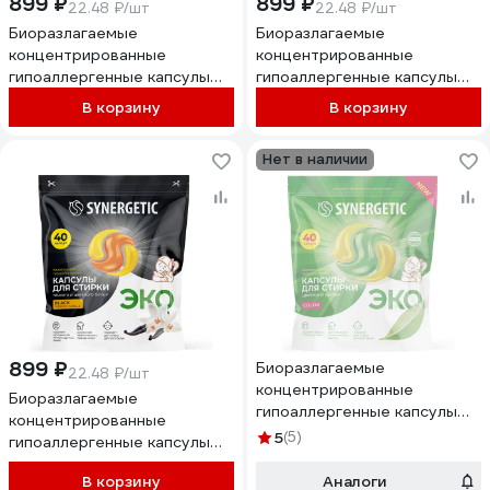
899 ₽
899 ₽
22.48 ₽/шт
22.48 ₽/шт
Биоразлагаемые
Биоразлагаемые
концентрированные
концентрированные
гипоаллергенные капсулы
гипоаллергенные капсулы
для стирки SYNERGETIC ALL
для стирки SYNERGETIC
В корзину
В корзину
IN ONE Магическая орхидея,
WHITE Цветущая сакура, 40
40 шт 109844
шт. 109861
Нет в наличии
899 ₽
Биоразлагаемые
22.48 ₽/шт
концентрированные
Биоразлагаемые
гипоаллергенные капсулы
концентрированные
для стирки SYNERGETIC
5
(5)
гипоаллергенные капсулы
COLOR 40 шт 109815
для стирки SYNERGETIC
В корзину
Аналоги
BLACK Табак-ваниль, 40 шт