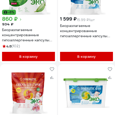
-8%
860 ₽
1 599 ₽
15.99 ₽/шт
934 ₽
Биоразлагаемые
Биоразлагаемые
концентрированные
концентрированные
гипоаллергенные капсулы
гипоаллергенные капсулы
для стирки SYNERGETIC
для стирки SYNERGETIC
4.8
(102)
UNIVERSAL Бескрайний
COLOR 60 шт 109816
океан, 100 шт. 109853
В корзину
В корзину