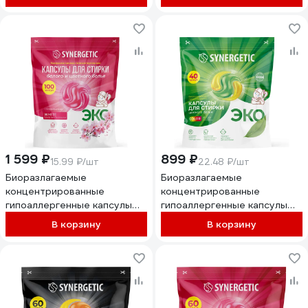
COLOR, 100 шт 109852
BLACK Табак-ваниль, 100 шт
109846
1 599 ₽
899 ₽
15.99 ₽/шт
22.48 ₽/шт
Биоразлагаемые
Биоразлагаемые
концентрированные
концентрированные
гипоаллергенные капсулы
гипоаллергенные капсулы
для стирки SYNERGETIC
для стирки SYNERGETIC
В корзину
В корзину
WHITE Цветущая сакура,
COLOR, 40 шт. 109849
100 шт 109845