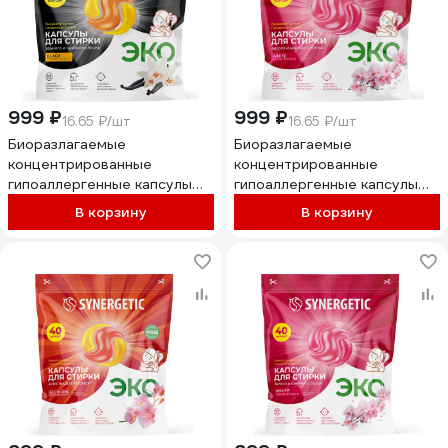
999 ₽
999 ₽
16.65 ₽/шт
16.65 ₽/шт
Биоразлагаемые
Биоразлагаемые
концентрированные
концентрированные
гипоаллергенные капсулы
гипоаллергенные капсулы
для стирки SYNERGETIC
для стирки SYNERGETIC
В корзину
В корзину
BLACK Табак-ваниль, 60 шт.
WHITE Цветущая сакура, 60
109860
шт. 109862