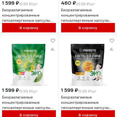
1 599 ₽
460 ₽
15.99 ₽/шт
25.56 ₽/шт
Биоразлагаемые
Биоразлагаемые
концентрированные
концентрированные
гипоаллергенные капсулы
гипоаллергенные капсулы
для стирки SYNERGETIC ALL
для стирки SYNERGETIC
В корзину
В корзину
IN ONE Магическая орхидея,
UNIVERSAL Бескрайний
100 шт. 109854
океан, 18 шт. 109870
1 599 ₽
1 599 ₽
15.99 ₽/шт
15.99 ₽/шт
Биоразлагаемые
Биоразлагаемые
концентрированные
концентрированные
гипоаллергенные капсулы
гипоаллергенные капсулы
для стирки SYNERGETIC
для стирки SYNERGETIC
В корзину
В корзину