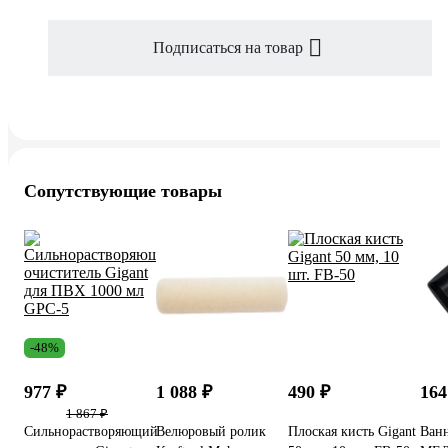
Подписаться на товар
Сопутствующие товары
-48%
977 ₽
1 088 ₽
490 ₽
16
1 867 ₽
Сильнорастворяющий
Велюровый ролик
Плоская кисть Gigant
Ванн