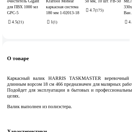
очиститель Gigant
Kraftool Mohear
50 мм, 10 шт. FB-50
МЕЛ
для ПВХ 1000 мл
каркасная система
330
4.7
(175)
GPC-5
180 мм 1-02013-18
Ван.
4.5
(21)
1
(1)
4.
О товаре
Каркасный валик HARRIS TASKMASTER веревочный 
длинным ворсом 18 см 466 предназначен для малярных рабо
Подойдет для эксплуатации в бытовых и профессиональны
целях.
Валик выполнен из полиэстера.
Характеристики