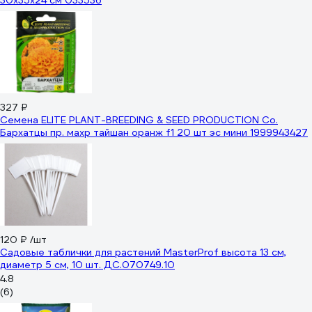
30х35х24 см 033536
327 ₽
Семена ELITE PLANT-BREEDING & SEED PRODUCTION Co.
Бархатцы пр. махр тайшан оранж f1 20 шт эс мини 1999943427
120 ₽
/шт
Садовые таблички для растений MasterProf высота 13 см,
диаметр 5 см, 10 шт. ДС.070749.10
4.8
(6)