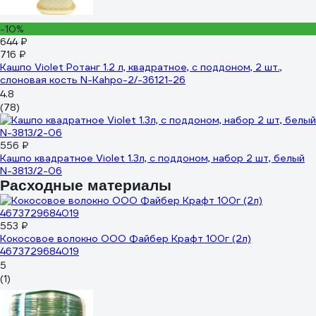
-10%
644 ₽
716 ₽
Кашпо Violet Ротанг 1.2 л, квадратное, с поддоном, 2 шт.,
слоновая кость N-Kahpo-2/-36121-26
4.8
(78)
556 ₽
Кашпо квадратное Violet 1.3л, с поддоном, набор 2 шт, белый
N-3813/2-06
Расходные материалы
553 ₽
Кокосовое волокно ООО Файбер Крафт 100г (2л)
4673729684019
5
(1)