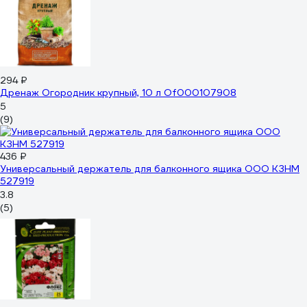
294 ₽
Дренаж Огородник крупный, 10 л Of000107908
5
(9)
436 ₽
Универсальный держатель для балконного ящика ООО КЗНМ
527919
3.8
(5)