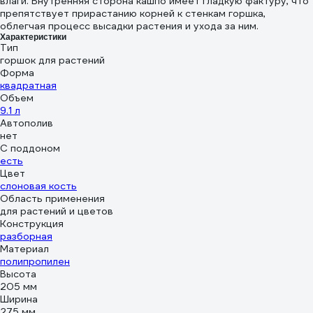
влаги. Внутренняя сторона кашпо имеет гладкую фактуру, что
препятствует прирастанию корней к стенкам горшка,
облегчая процесс высадки растения и ухода за ним.
Характеристики
Тип
горшок для растений
Форма
квадратная
Объем
9.1 л
Автополив
нет
С поддоном
есть
Цвет
слоновая кость
Область применения
для растений и цветов
Конструкция
разборная
Материал
полипропилен
Высота
205 мм
Ширина
275 мм