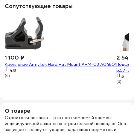
Сопутствующие товары
1 100 ₽
2 540
Крепление Armytek Hard Hat Mount AHM-03 A04801
Подшлем
4.8
р.57-58
(4)
5
(6)
О товаре
Строительная каска — это неотъемлемый элемент
индивидуальной защиты на строительной площадке. Она
защищает голову от ударов, падающих предметов и