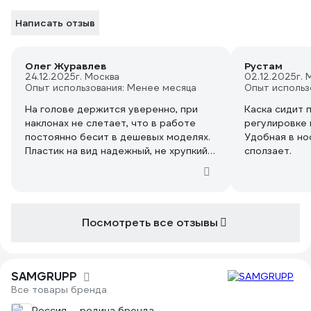
Написать отзыв
Олег Журавлев
Рустам
24.12.2025
г. Москва
02.12.2025
г. 
Опыт использования: Менее месяца
Опыт использ
На голове держится уверенно, при
Каска сидит 
наклонах не слетает, что в работе
регулировке 
постоянно бесит в дешевых моделях.
Удобная в нос
Пластик на вид надежный, не хрупкий.
сползает.
Цвет яркий, для ТБ то, что нужно
Посмотреть все отзывы
SAMGRUPP
Все товары бренда
Россия — родина бренда