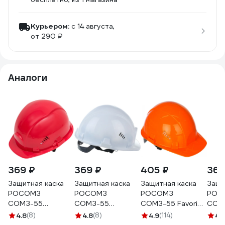
Курьером:
c 14 августа,
от 290 ₽
Аналоги
369 ₽
369 ₽
405 ₽
369
Защитная каска
Защитная каска
Защитная каска
Защи
РОСОМЗ
РОСОМЗ
РОСОМЗ
РОС
СОМЗ-55
СОМЗ-55
СОМЗ-55 FavoriT
СОМЗ
ВИЗИОН, красная
ВИЗИОН, белая
оранжевая 75514
синя
4.8
(8)
4.8
(8)
4.9
(114)
4.
78216
78217