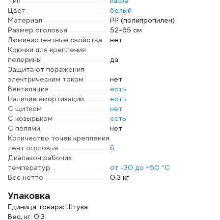
Тип
каска
Цвет
белый
Материал
PP (полипропилен)
Размер оголовья
52-65 см
Люминисцентные свойства
нет
Крючки для крепления
пелерины
да
Защита от поражения
электрическим током
нет
Вентиляция
есть
Наличие амортизации
есть
С щитком
нет
С козырьком
есть
С полями
нет
Количество точек крепления
лент оголовья
6
Диапазон рабочих
температур
от -30 до +50 °С
Вес нетто
0.3 кг
Упаковка
Единица товара: Штука
Вес, кг: 0.3