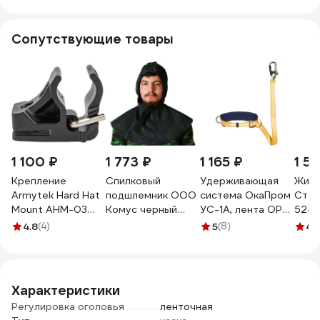
Сопутствующие товары
1 100 ₽
1 773 ₽
1 165 ₽
1 5
Крепление
Спилковый
Удерживающая
Жиле
Armytek Hard Hat
подшлемник ООО
система ОкаПром
Стан
Mount AHM-03
Комус черный
УС-1А, лента OP-
52-5
A04801
1413919
002
1266
4.8
(4)
5
(8)
4.
Характеристики
Регулировка оголовья
ленточная