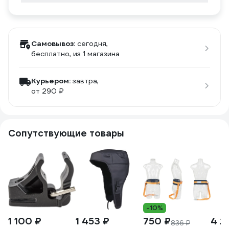
Самовывоз:
сегодня,
бесплатно
, из 1 магазина
Курьером:
завтра,
от 290 ₽
Сопутствующие товары
-10%
1 100 ₽
1 453 ₽
750 ₽
4 2
836 ₽