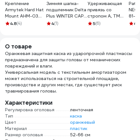
Крепление
Зимняя шапка-
Удерживающая
Рабо
Armytek Hard Hat
подшлемник Delta
привязь со
NEO 
Mount AHM-03
Plus WINTER CAP
стропом А, ТМ
81-2
A04801
черная
Gigant УПР-01
4.8
(4)
4
(1)
5
(6)
4.
WINTERCAPNO
О товаре
Оранжевая защитная каска из ударопрочной пластмассы
предназначена для защиты головы от механических
повреждений и влаги.
Универсальная модель с текстильным амортизатором
может использоваться на строительной площадке,
производстве и других местах, где существует риск
травмирования головы.
Характеристики
Регулировка оголовья
ленточная
Тип
каска
Цвет
оранжевый
Материал
пластик
Размер оголовья
52-66 см