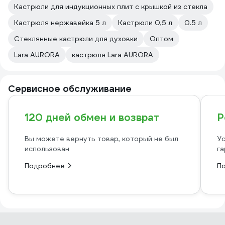
Кастрюли для индукционных плит с крышкой из стекла
Кастрюля нержавейка 5 л
Кастрюли 0,5 л
0.5 л
Стеклянные кастрюли для духовки
Оптом
Lara AURORA
кастрюля Lara AURORA
Сервисное обслуживание
120 дней обмен и возврат
Р
Вы можете вернуть товар, который не был
Ус
использован
га
Подробнее
П