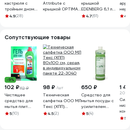
кастрюля с
Attribute с
крышкой
appe
тройным дном
крышкой OPTIMA
EDENBERG 6,1 л
нер
Kitchen Muse
4 л ASO120
EB-3007
стал
4.9
(28)
4.7
(61)
4.
SD12010 200х100
GS0
мм, 3 л 172642
Сопутствующие товары
-9%
102 ₽
98 ₽
650 ₽
1 4
/шт
112 ₽
206.4
Чистящее
Техническая
Средство для
Силь
средство для
салфетка ООО МЛ
мытья посуды с
низк
мытья плит
Текс (ХПП)
усилителем
конц
Адриэль Антижир
80x100 см, серая,
блеска KIEHL
5
(10)
4.5
(2)
5
(4)
очис
500 мл 300160
в индивидуальном
Johannes KG Spül-
5
(1
и ег
пакете 22-3040
Blitz green
PRO-
концентрат 1 л