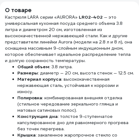
5 л 1
j555901
О товаре
Кастрюля LARA серии «AURORA»
LR02-402
— это
универсальная кухонная посуда среднего объема 3.8
литра и диаметром 20 см, изготовленная из
высококачественной нержавеющей стали. Как и другие
представители линейки Aurora (модели на 2.8 л и 8 л), она
оснащена массивным 9-слойным индукционным дном,
которое обеспечивает идеальное распределение тепла
и долгую сохранность температуры.
Общий объем
: 3.8 литра.
Размеры
: диаметр — 20 см, высота стенок — 12.5 см.
Материал корпуса
: высококачественная
нержавеющая сталь, устойчивая к коррозии и
износу.
Полировка
: комбинированная внешняя отделка
(стильное чередование зеркального глянца и
матовых сатиновых полос).
Конструкция дна
: толстое 9-ступенчатое
капсулированное дно для равномерного прогрева
без точек перегрева.
Крышка
: закаленное жаропрочное стекло со