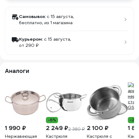
Самовывоз:
c 15 августа,
бесплатно
, из 1 магазина
Курьером:
c 15 августа,
от 290 ₽
Аналоги
-6%
-27
1 990 ₽
2 249 ₽
2 100 ₽
1 8
2 380 ₽
Нержавеющая
Кастрюля
Кастрюля с
Каст