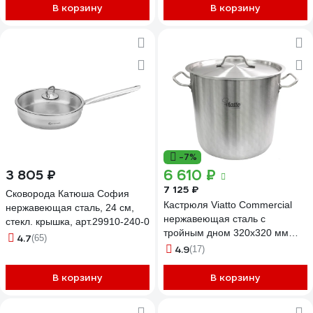
В корзину
В корзину
-7%
6 610 ₽
3 805 ₽
7 125 ₽
Сковорода Катюша София
Кастрюля Viatto Commercial
нержавеющая сталь, 24 см,
нержавеющая сталь с
стекл. крышка, арт.29910-240-0
тройным дном 320x320 мм
4.7
(65)
объем 25 л с двумя ручками
4.9
(17)
101305 62900
В корзину
В корзину