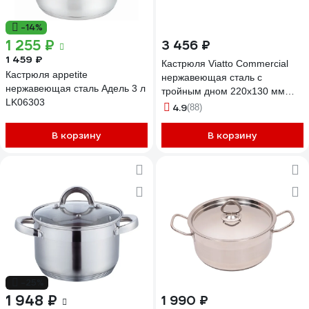
-14%
1 255 ₽
3 456 ₽
1 459 ₽
Кастрюля Viatto Commercial
Кастрюля appetite
нержавеющая сталь с
нержавеющая сталь Адель 3 л
тройным дном 220x130 мм
LK06303
объем 5 л с двумя ручками
4.9
(88)
101342 62070
В корзину
В корзину
-25%
1 948 ₽
1 990 ₽