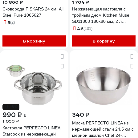
10 860 ₽
1 704 ₽
Сковорода FISKARS 24 см, All
Нержавеющая кастрюля с
Steel Pure 1065627
тройным дном Kitchen Muse
SD11808 180х80 мм, 2 л
5
(2)
172641
4.6
(101)
В корзину
В корзину
-6%
990 ₽
340 ₽
1 050 ₽
Миска PERFECTO LINEA из
Кастрюля PERFECTO LINEA
нержавеющей стали 24.5 см с
Starcook из нержавеющей
мерной шкалой Chef 24-