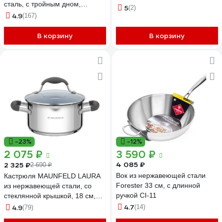
сталь, с тройным дном,
5
(2)
450x450 мм, с двумя ручками
4.9
(167)
101308 65308
В корзину
В корзину
-23%
-12%
2 075 ₽
3 590 ₽
4 085 ₽
2 325 ₽
2 690 ₽
Вок из нержавеющей стали
Кастрюля MAUNFELD LAURA
Forester 33 см, с длинной
из нержавеющей стали, со
ручкой CI-11
стеклянной крышкой, 18 см,
2,2 л MCS22S08GR
4.7
4.9
(14)
(79)