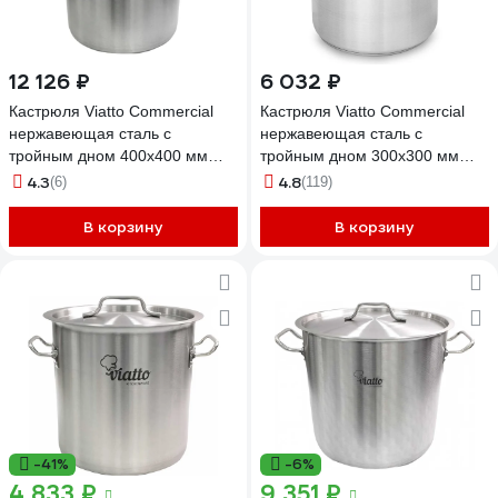
12 126 ₽
6 032 ₽
Кастрюля Viatto Commercial
Кастрюля Viatto Commercial
нержавеющая сталь с
нержавеющая сталь с
тройным дном 400x400 мм
тройным дном 300x300 мм
объем 50 л с двумя ручками
объем 20 л с двумя ручками
4.3
4.8
(6)
(119)
101307 62073
101304 62899
В корзину
В корзину
-41%
-6%
4 833 ₽
9 351 ₽