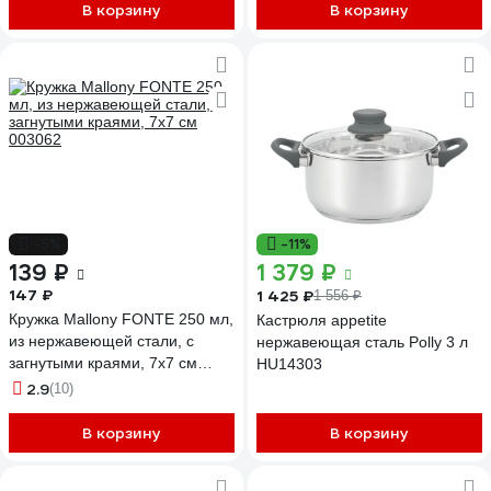
В корзину
В корзину
-5%
-11%
139 ₽
1 379 ₽
147 ₽
1 425 ₽
1 556 ₽
Кружка Mallony FONTE 250 мл,
Кастрюля appetite
из нержавеющей стали, с
нержавеющая сталь Polly 3 л
загнутыми краями, 7х7 см
HU14303
003062
2.9
(10)
В корзину
В корзину