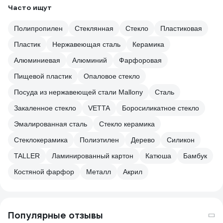
Часто ищут
Полипропилен
Стеклянная
Стекло
Пластиковая
Пластик
Нержавеющая сталь
Керамика
Алюминиевая
Алюминий
Фарфоровая
Пищевой пластик
Опаловое стекло
Посуда из нержавеющей стали Mallony
Сталь
Закаленное стекло
VETTA
Боросиликатное стекло
Эмалированная сталь
Стекло керамика
Стеклокерамика
Полиэтилен
Дерево
Силикон
TALLER
Ламинированный картон
Катюша
Бамбук
Костяной фарфор
Металл
Акрил
Популярные отзывы