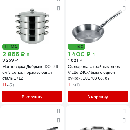
-12%
-14%
2 866 ₽
1 400 ₽
3 259 ₽
1 621 ₽
Мантоварка Добрыня DO- 28
Сковорода с тройным дном
см 3 сетки, нержавеющая
Viatto 240x45мм с одной
сталь 1712
ручкой, 101703 68787
4
5
(2)
(1)
В корзину
В корзину