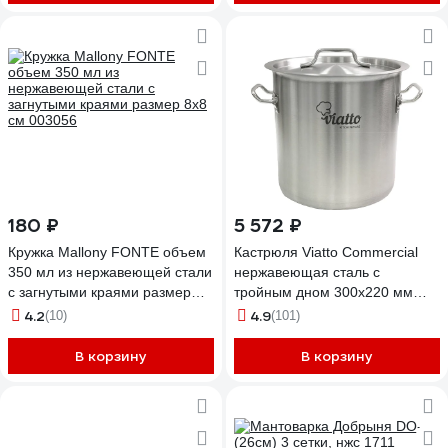
180 ₽
5 572 ₽
Кружка Mallony FONTE объем
Кастрюля Viatto Commercial
350 мл из нержавеющей стали
нержавеющая сталь с
с загнутыми краями размер
тройным дном 300x220 мм
8x8 см 003056
объем 15 л с двумя ручками
4.2
4.9
(10)
(101)
101325 65307
В корзину
В корзину