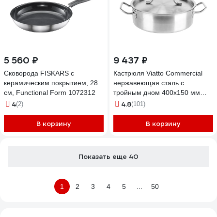
5 560 ₽
9 437 ₽
Сковорода FISKARS с
Кастрюля Viatto Commercial
керамическим покрытием, 28
нержавеющая сталь с
см, Functional Form 1072312
тройным дном 400x150 мм
объем 18 л с двумя ручками
4
4.8
(2)
(101)
101328 71745
В корзину
В корзину
Показать еще 40
1
2
3
4
5
...
50