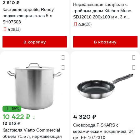
2 610 ₽
Нержавеющая кастрюля с
Кастрюля appetite Rondy
тройным дном Kitchen Muse
нержавеющая сталь 5 л
SD12010 200х100 мм, 3 л
SH07503
172642
4.9
(28)
4.3
(11)
В корзину
В корзину
-19%
10 422 ₽
4 320 ₽
12 915 ₽
Сковорода FISKARS с
Кастрюля Viatto Commercial
керамическим покрытием, 24
объем 71.5 л, нержавеющая
см, FF 1072310