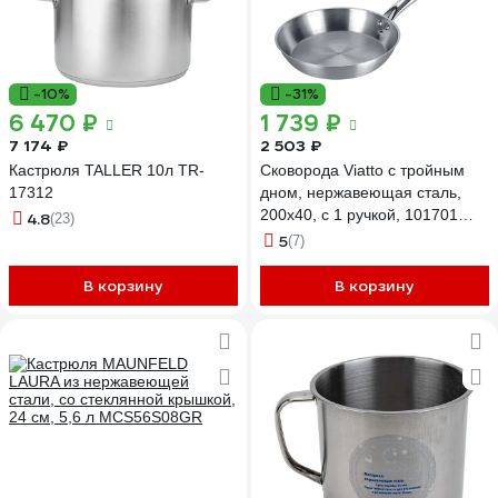
-10%
-31%
6 470 ₽
1 739 ₽
7 174 ₽
2 503 ₽
Кастрюля TALLER 10л TR-
Сковорода Viatto с тройным
17312
дном, нержавеющая сталь,
200x40, с 1 ручкой, 101701
4.8
(23)
65311
5
(7)
В корзину
В корзину