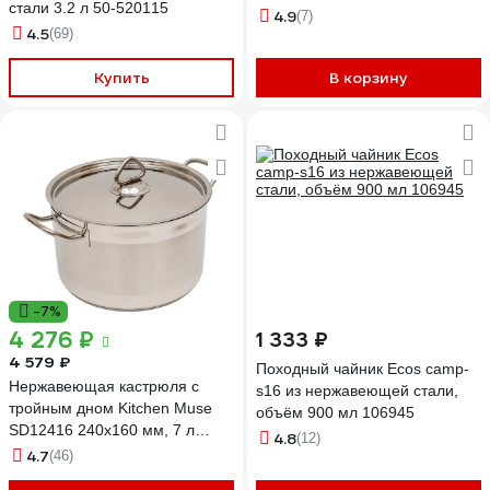
стали 3.2 л 50-520115
024105 ЦД-0479729871
4.9
(7)
4.5
(69)
Купить
В корзину
-7%
4 276 ₽
1 333 ₽
4 579 ₽
Походный чайник Ecos camp-
Нержавеющая кастрюля с
s16 из нержавеющей стали,
тройным дном Kitchen Muse
объём 900 мл 106945
SD12416 240х160 мм, 7 л
4.8
(12)
172644
4.7
(46)