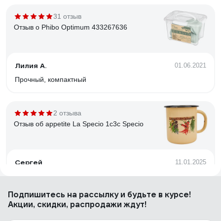
31 отзыв
Отзыв о Phibo Optimum 433267636
Лилия А.
01.06.2021
Прочный, компактный
2 отзыва
Отзыв об appetite La Specio 1с3с Specio
Сергей
11.01.2025
Годится и для чая, и для кваса, и для прочего, чтобы реже
бегать на кухню. А при нужде, можно и лапши сварить,
Подпишитесь
на рассылку
и будьте в курсе!
картофелину, или чего нить разогреть. Стенки и дно, к
Акции, скидки, распродажи ждут!
слову, вполне толстые.