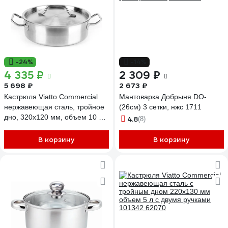
-24%
-14%
4 335 ₽
2 309 ₽
5 698 ₽
2 673 ₽
Кастрюля Viatto Commercial
Мантоварка Добрыня DO-
нержавеющая сталь, тройное
(26см) 3 сетки, нжс 1711
дно, 320x120 мм, объем 10 л,
4.8
(8)
с двумя ручками 101326 62071
В корзину
В корзину