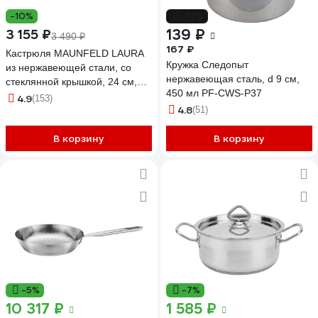
-10%
-17%
139 ₽
3 155 ₽
3 490 ₽
167 ₽
Кастрюля MAUNFELD LAURA
Кружка Следопыт
из нержавеющей стали, со
нержавеющая сталь, d 9 см,
стеклянной крышкой, 24 см,
450 мл PF-CWS-P37
5,6 л MCS56S08GR
4.9
(153)
4.8
(51)
В корзину
В корзину
-5%
-7%
10 317 ₽
1 585 ₽