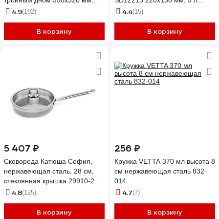
тройным дном 350x320 мм
SD12213 220х130 мм, 5 л
объем 30 л с двумя ручками
172643
4.9
4.4
(192)
(15)
101331 62072
В корзину
В корзину
5 407 ₽
256 ₽
Сковорода Катюша София,
Кружка VETTA 370 мл высота 8
нержавеющая сталь, 28 см,
см нержавеющая сталь 832-
стеклянная крышка 29910-280-
014
0
4.8
4.7
(125)
(7)
В корзину
В корзину