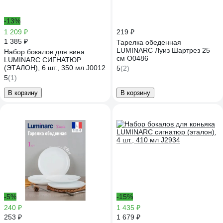
-13%
1 209 ₽
219 ₽
1 385 ₽
Тарелка обеденная
LUMINARC Луиз Шартрез 25
Набор бокалов для вина
см O0486
LUMINARC СИГНАТЮР
(ЭТАЛОН), 6 шт., 350 мл J0012
5
(2)
5
(1)
В корзину
В корзину
-5%
-15%
240 ₽
1 435 ₽
253 ₽
1 679 ₽