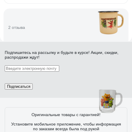
2 отзыва
Отзыв об appetite La Specio 1с3с Specio
Подпишитесь
на рассылку
и будьте в курсе! Акции, скидки,
распродажи ждут!
11.01.2025
Сергей
Годится и для чая, и для кваса, и для прочего, чтобы реже
бегать на кухню. А при нужде, можно и лапши сварить,
картофелину, или чего нить разогреть. Стенки и дно, к
слову, вполне толстые.
Подписаться
1 отзыв
Оригинальные товары с гарантией!
Установите мобильное приложение, чтобы информация
Отзыв о Кружка ND Play куклы с характером,
по заказам всегда была под рукой
дизайн 2, 230 мл, маленькая, стекло 285557