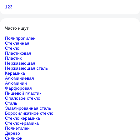
1
2
3
Часто ищут
Полипропилен
Стеклянная
Стекло
Пластиковая
Пластик
Нержавеющая
Нержавеющая сталь
Керамика
Алюминиевая
Алюминий
Фарфоровая
Пищевой пластик
Опаловое стекло
Сталь
Эмалированная сталь
Боросиликатное стекло
Стекло керамика
Стеклокерамика
Полиэтилен
Дерево
Силикон