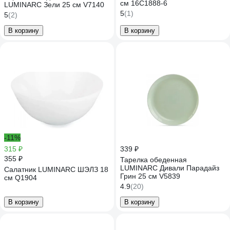
см 16C1888-6
LUMINARC Зели 25 см V7140
5
(1)
5
(2)
В корзину
В корзину
-11%
315 ₽
339 ₽
355 ₽
Тарелка обеденная
LUMINARC Дивали Парадайз
Салатник LUMINARC ШЭЛЗ 18
Грин 25 см V5839
см Q1904
4.9
(20)
В корзину
В корзину