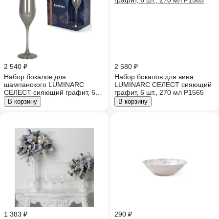
2 540 ₽
2 580 ₽
Набор бокалов для
Набор бокалов для вина
шампанского LUMINARC
LUMINARC СЕЛЕСТ сияющий
СЕЛЕСТ сияющий графит, 6
графит, 6 шт., 270 мл P1565
шт, 160 мл P1564
В корзину
В корзину
1 383 ₽
290 ₽