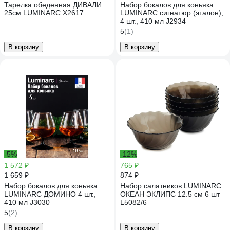
Тарелка обеденная ДИВАЛИ
Набор бокалов для коньяка
25см LUMINARC X2617
LUMINARC сигнатюр (эталон),
4 шт., 410 мл J2934
5
(1)
В корзину
В корзину
-5%
-12%
1 572 ₽
765 ₽
1 659 ₽
874 ₽
Набор бокалов для коньяка
Набор салатников LUMINARC
LUMINARC ДОМИНО 4 шт.,
ОКЕАН ЭКЛИПС 12.5 см 6 шт
410 мл J3030
L5082/6
5
(2)
В корзину
В корзину