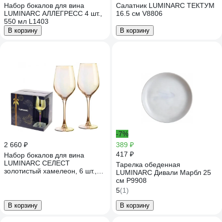
Набор бокалов для вина
Салатник LUMINARC ТЕКТУМ
LUMINARC АЛЛЕГРЕСС 4 шт.,
16.5 см V8806
550 мл L1403
В корзину
В корзину
-7%
2 660 ₽
389 ₽
417 ₽
Набор бокалов для вина
LUMINARC СЕЛЕСТ
Тарелка обеденная
золотистый хамелеон, 6 шт.,
LUMINARC Дивали Марбл 25
350 мл P1638
см P9908
5
(1)
В корзину
В корзину