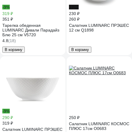
-9%
-12%
319 ₽
230 ₽
351 ₽
260 ₽
Тарелка обеденная
Салатник LUMINARC ПРЭШЕС
LUMINARC Дивали Парадайз
12 см Q1898
Блю 25 см V5720
4.8
(18)
В корзину
В корзину
-9%
290 ₽
250 ₽
319 ₽
Салатник LUMINARC КОСМОС
ПЛЮС 17см O0683
Салатник LUMINARC ПРЭШЕС