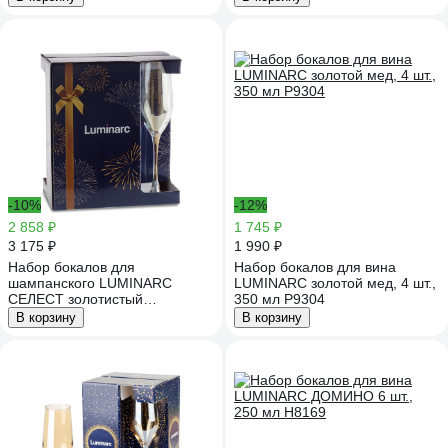
-10%
-12%
2 858 ₽
1 745 ₽
3 175 ₽
1 990 ₽
Набор бокалов для
Набор бокалов для вина
шампанского LUMINARC
LUMINARC золотой мед, 4 шт.,
СЕЛЕСТ золотистый
350 мл P9304
хамелеон, 6 шт. 160 мл P1636
В корзину
В корзину