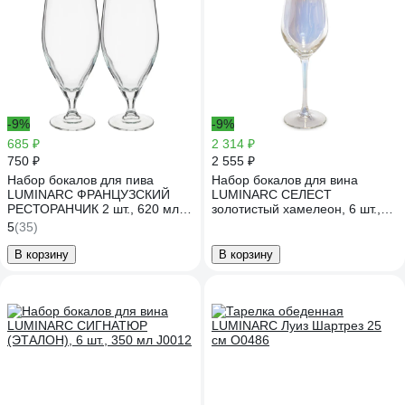
-9%
-9%
685 ₽
2 314 ₽
750 ₽
2 555 ₽
Набор бокалов для пива
Набор бокалов для вина
LUMINARC ФРАНЦУЗСКИЙ
LUMINARC СЕЛЕСТ
РЕСТОРАНЧИК 2 шт., 620 мл
золотистый хамелеон, 6 шт.,
N6027
270 мл P1637
5
(35)
В корзину
В корзину