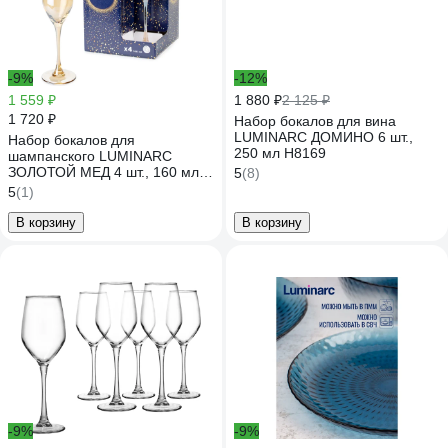
-9%
-12%
1 559 ₽
1 880 ₽
2 125 ₽
1 720 ₽
Набор бокалов для вина
LUMINARC ДОМИНО 6 шт.,
Набор бокалов для
250 мл H8169
шампанского LUMINARC
ЗОЛОТОЙ МЕД 4 шт., 160 мл
5
(8)
P9307
5
(1)
В корзину
В корзину
-9%
-9%