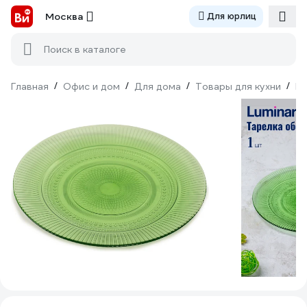
Москва
Для юрлиц
Поиск в каталоге
Главная
/
Офис и дом
/
Для дома
/
Товары для кухни
/
По