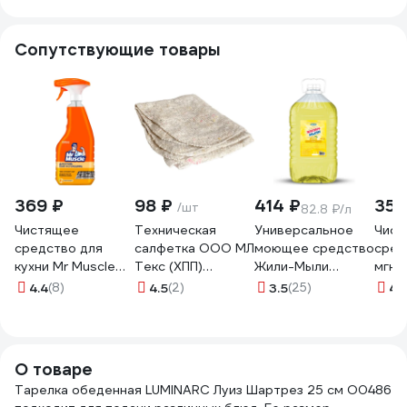
Сопутствующие товары
369 ₽
98 ₽
414 ₽
351
/шт
82.8 ₽/л
Чистящее
Техническая
Универсальное
Чист
средство для
салфетка ООО МЛ
моющее средство
сред
кухни Mr Muscle
Текс (ХПП)
Жили-Мыли
мгно
520 мл Энергия
80x100 см, серая,
"Локус" аромат
дейс
4.4
(8)
4.5
(2)
3.5
(25)
4.
цитруса 865413
в индивидуальном
"Лимон", 5 л, ПЭТ
Жиро
пакете 22-3040
4623721540318
GOLD
2280
О товаре
Тарелка обеденная LUMINARC Луиз Шартрез 25 см O0486