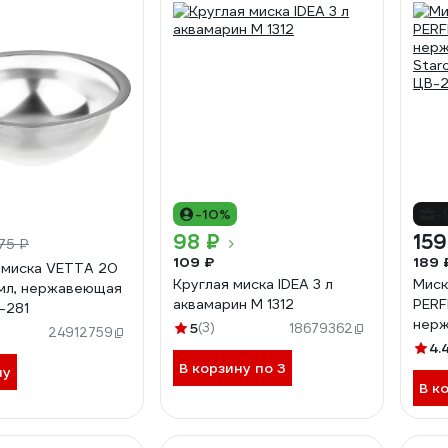
-10%
-
98 ₽
159
75 ₽
109 ₽
189 
 миска VETTA 20
Круглая миска IDEA 3 л
Миск
 мл, нержавеющая
аквамарин М 1312
PERF
-281
нерж
5
(3)
18679362
24912759
Star
4.
ЦВ-2
В корзину по 3
ну
В к