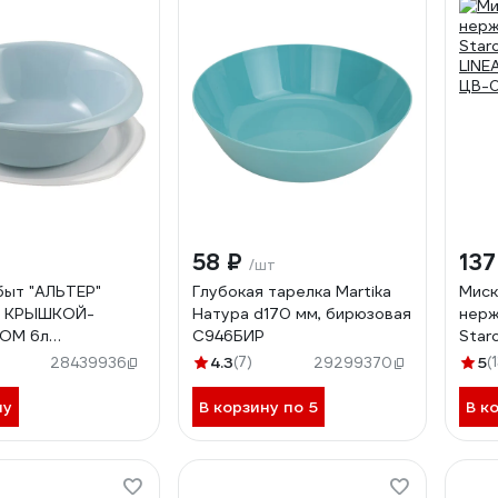
58 ₽
13
/шт
ыт "АЛЬТЕР"
Глубокая тарелка Martika
Миск
 КРЫШКОЙ-
Натура d170 мм, бирюзовая
нерж
ОМ 6л
С946БИР
Star
БЫТ 433980100
LINE
4.3
(7)
5
(
28439936
29299370
ЦВ-
ну
В корзину по 5
В к