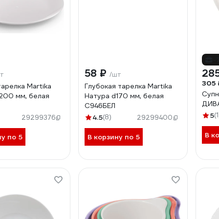
-
58 ₽
285
т
/шт
305 
тарелка Martika
Глубокая тарелка Martika
Супн
200 мм, белая
Натура d170 мм, белая
ДИВА
С946БЕЛ
5
(1
4.5
(8)
29299376
29299400
В к
ну по 5
В корзину по 5