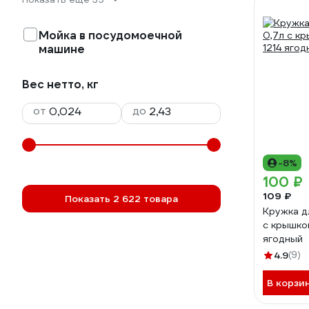
Мойка в посудомоечной
машине
Вес нетто, кг
от
до
-8%
100 ₽
109 ₽
Показать 2 622 товара
Кружка д
с крышкой
ягодный
4.9
(9)
В корзи