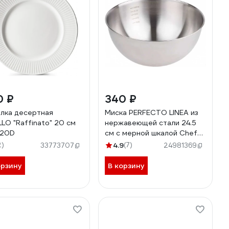
0 ₽
340 ₽
лка десертная
Миска PERFECTO LINEA из
LO "Raffinato" 20 см
нержавеющей стали 24.5
-20D
см с мерной шкалой Chef
24-024105 ЦД-0479729871
2)
4.9
(7)
33773707
24981369
орзину
В корзину