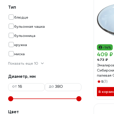
Тип
блюдце
бульонная чашка
бульонница
кружка
-14%
409 ₽
миска
473 ₽
Показать еще 10
Эмалиров
Сибирски
палевая 
Диаметр, мм
5
(3)
от
до
В корзи
Цвет