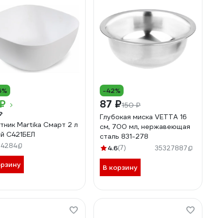
6%
-42%
 ₽
87 ₽
150 ₽
₽
Глубокая миска VETTA 16
тник Martika Смарт 2 л
см, 700 мл, нержавеющая
й С421БЕЛ
сталь 831-278
84284
4.6
(7)
35327887
орзину
В корзину