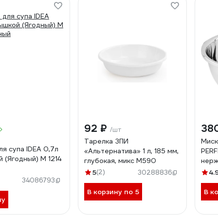
92 ₽
38
/шт
Тарелка ЗПИ
Миск
ля супа IDEA 0,7л
«Альтернатива» 1 л, 185 мм,
PERF
 (Ягодный) М 1214
глубокая, микс М590
нерж
Che
5
(2)
4.
30288836
ЦГ-2
34086793
В корзину по 5
В к
ну