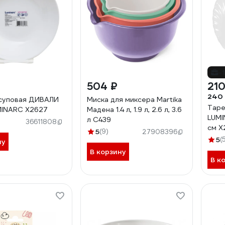
-
504 ₽
210
240
суповая ДИВАЛИ
Миска для миксера Martika
Таре
MINARC X2627
Мадена 1.4 л, 1.9 л, 2.6 л, 3.6
LUMI
л С439
36611808
см X
5
(9)
27908396
5
(
ну
В корзину
В к