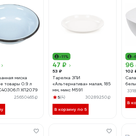
-11%
-
47 ₽
96
53 ₽
102 
анная миска
Тарелка ЗПИ
Сала
е товары 0.9 л
«Альтернатива» малая, 185
белы
С40306.П ХП2079
мм, микс М591
331
5
(4)
25650465
30289250
В к
ну
В корзину по 5