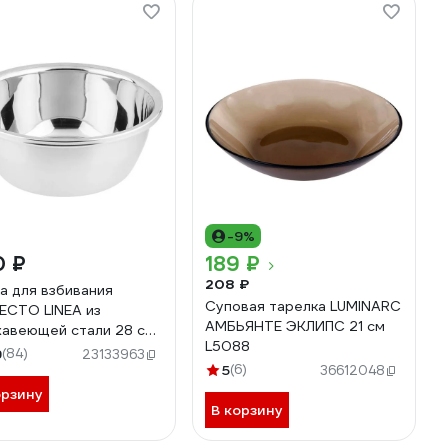
-9%
0 ₽
189 ₽
208 ₽
а для взбивания
Суповая тарелка LUMINARC
ECTO LINEA из
АМБЬЯНТЕ ЭКЛИПС 21 см
авеющей стали 28 см
L5088
f 24-000280
9
(84)
23133963
434872474
5
(6)
36612048
орзину
В корзину