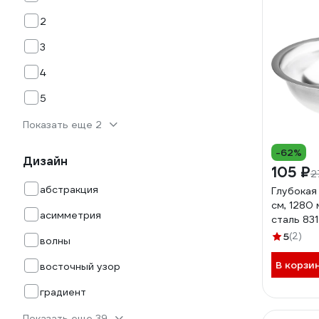
2
3
4
5
Показать еще 2
-62%
Дизайн
105 ₽
2
абстракция
Глубокая
см, 1280
асимметрия
сталь 831
5
(2)
волны
В корзи
восточный узор
градиент
Показать еще 39