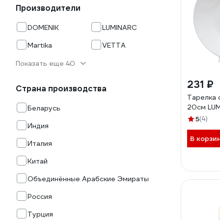
Производители
DOMENIK
LUMINARC
Martika
VETTA
Показать еще 40
231 ₽
Страна производства
Тарелка 
20см LU
Беларусь
5
(4)
Индия
В корзи
Италия
Китай
Объединённые Арабские Эмираты
Россия
Турция