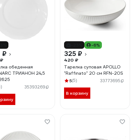
13%
-23%
-6%
 ₽
325 ₽
 ₽
420 ₽
лка обеденная
Тарелка суповая APOLLO
NARC ТРИАНОН 24,5
"Raffinato" 20 см RFN-20S
2625
5
(5)
33773695
5)
35393269
В корзину
орзину