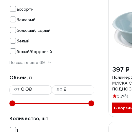
ассорти
бежевый
бежевый, серый
белый
белый/бордовый
Показать еще 69
397 ₽
Объем, л
Полимерб
МИСКА С
от
до
ПОДНОС
ПОЛИМЕР
3.7
(3)
В корзи
Количество, шт
1