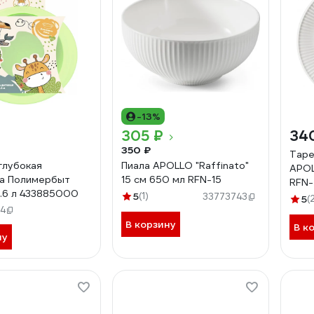
-13%
305 ₽
34
350 ₽
Таре
глубокая
Пиала APOLLO "Raffinato"
APOL
а Полимербыт
15 см 650 мл RFN-15
RFN
 0.6 л 433885000
5
(1)
33773743
5
(
4
В корзину
В к
ну