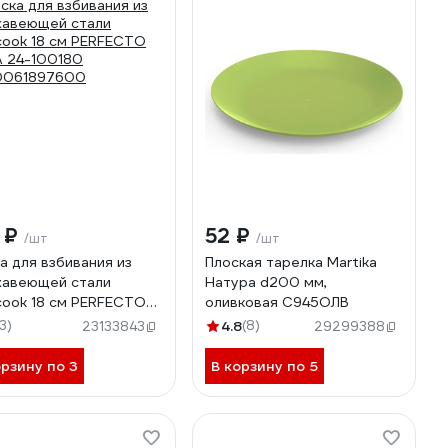
7 ₽
52 ₽
/шт
/шт
а для взбивания из
Плоская тарелка Martika
авеющей стали
Натура d200 мм,
cook 18 см PERFECTO
оливковая С945ОЛВ
A 24-100180
13)
4.8
(8)
23133843
29299388
0061897600
орзину по 3
В корзину по 5