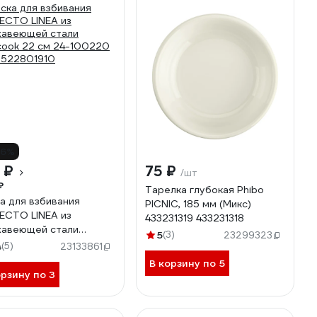
16%
 ₽
75 ₽
/шт
₽
Тарелка глубокая Phibo
а для взбивания
PICNIC, 185 мм (Микс)
ECTO LINEA из
433231319 433231318
авеющей стали
5
(3)
23299323
cook 22 см 24-100220
4
(5)
23133861
522801910
В корзину по 5
орзину по 3