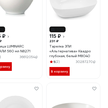
7%
-50%
 ₽
115 ₽
₽
231 ₽
ица LUMINARC
Тарелка ЗПИ
ЛИ 560 мл N8271
«Альтернатива» Квадро
глубокая, белый М8040
)
36612054
5
(2)
30287270
орзину
В корзину