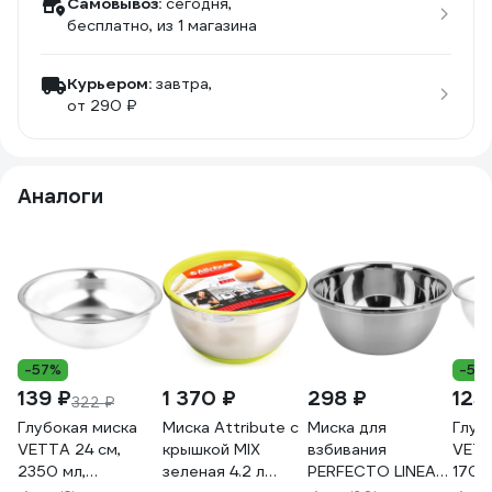
Самовывоз:
сегодня,
бесплатно
, из 1 магазина
Курьером:
завтра,
от 290 ₽
Аналоги
-57%
-57
139 ₽
1 370 ₽
298 ₽
125
322 ₽
Глубокая миска
Миска Attribute с
Миска для
Глуб
VETTA 24 см,
крышкой MIX
взбивания
VETT
2350 мл,
зеленая 4.2 л
PERFECTO LINEA
1700