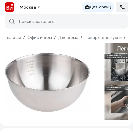
Москва
Для юрлиц
Поиск в каталоге
Главная
/
Офис и дом
/
Для дома
/
Товары для кухни
/
По