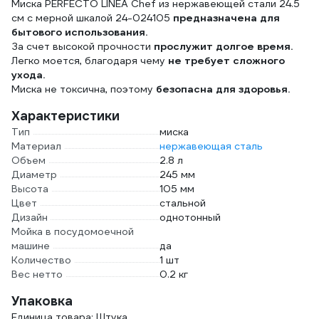
Миска PERFECTO LINEA Chef из нержавеющей стали 24.5
см с мерной шкалой 24-024105
предназначена для
бытового использования.
За счет высокой прочности
прослужит долгое время.
Легко моется, благодаря чему
не требует сложного
ухода.
Миска не токсична, поэтому
безопасна для здоровья.
Характеристики
Тип
миска
Материал
нержавеющая сталь
Объем
2.8 л
Диаметр
245 мм
Высота
105 мм
Цвет
стальной
Дизайн
однотонный
Мойка в посудомоечной
машине
да
Количество
1 шт
Вес нетто
0.2 кг
Упаковка
Единица товара: Штука