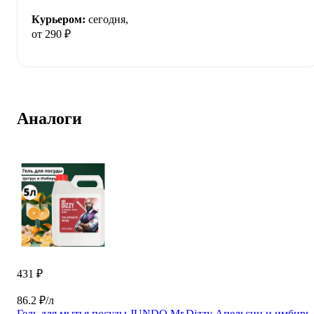
Курьером:
сегодня,
от 290 ₽
Аналоги
431 ₽
86.2 ₽/л
Гель для мытья посуды JUNDO Mr.Dizzy Апельсин и имбирь,