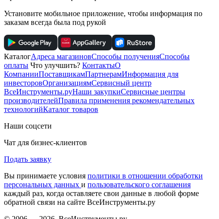
Установите мобильное приложение, чтобы информация по
заказам всегда была под рукой
Каталог
Адреса магазинов
Способы получения
Способы
оплаты
Что улучшить?
Контакты
О
Компании
Поставщикам
Партнерам
Информация для
инвесторов
Организациям
Сервисный центр
ВсеИнструменты.ру
Наши закупки
Сервисные центры
производителей
Правила применения рекомендательных
технологий
Каталог товаров
Наши соцсети
Чат для бизнес-клиентов
Подать заявку
Вы принимаете условия
политики в отношении обработки
персональных данных
и
пользовательского соглашения
каждый раз, когда оставляете свои данные в любой форме
обратной связи на сайте ВсеИнструменты.ру
© 2006 — 2026. ВсеИнструменты.ру