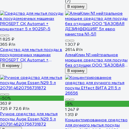
(7)
В корзину
1 825 ₽
365 ₽/л
1 307 ₽
Средство для мытья посуды в
261.4 ₽/л
посудомоечных машинах
АлмаКлин N1 нейтральное
PROSEPT CK Automat +
моющее средство для посуды
концентрат 5 л 902SP-5
без отдушки ООО "БАЗОВАЯ
В корзину
ДЕЗИНФЕКЦИЯ" 5л евро
В корзину
канистра N1-5Л
-50%
363 ₽
-5%
725 ₽
72.6 ₽/л
1 247 ₽
Ручное средство для мытья
1 313 ₽
посуды Auge Essen N29 5 л
Концентрированное средство
20791 4620756731872
для ручного мытья посуды