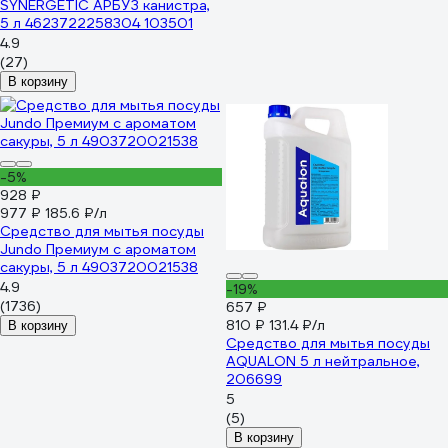
SYNERGETIC АРБУЗ канистра,
5 л 4623722258304 103501
4.9
(27)
В корзину
-5%
928 ₽
977 ₽
185.6 ₽/л
Средство для мытья посуды
Jundo Премиум с ароматом
сакуры, 5 л 4903720021538
4.9
-19%
(1736)
657 ₽
810 ₽
131.4 ₽/л
В корзину
Средство для мытья посуды
AQUALON 5 л нейтральное,
206699
5
(5)
В корзину