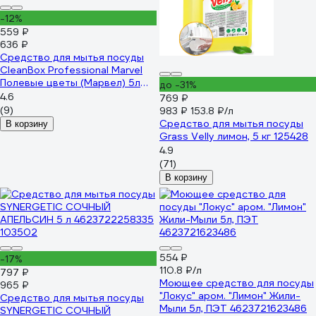
-12%
559 ₽
636 ₽
Средство для мытья посуды
CleanBox Professional Marvel
Полевые цветы (Марвел) 5л
до -31%
1320518
4.6
769 ₽
(9)
983 ₽
153.8 ₽/л
Средство для мытья посуды
В корзину
Grass Velly лимон, 5 кг 125428
4.9
(71)
В корзину
554 ₽
-17%
110.8 ₽/л
797 ₽
Моющее средство для посуды
965 ₽
"Локус" аром. "Лимон" Жили-
Средство для мытья посуды
Мыли 5л, ПЭТ 4623721623486
SYNERGETIC СОЧНЫЙ