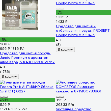
-7%
1 335 ₽
1 433 ₽
Средство для мытья и
отбеливания посуды PROSEPT
Cooky White 5 л 194-5
-5%
4.3
908 ₽
(8)
956 ₽
181.6 ₽/л
В корзину
Средство для мытья посуды
Jundo Премиум с ароматом
алое вера, 5 л 4903720021767
4.9
(1736)
В корзину
-53%
395 ₽
526 ₽
263.33 ₽/л
1 121 ₽
105.2 ₽/л
Чистящее средство