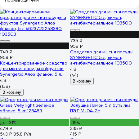
Производители
-23%
735 ₽
-22%
959 ₽
749 ₽
Средство для мытья посуды
959 ₽
SYNERGETIC 5 л, лимон,
Концентрированное средство
антибактериальное 103500
для мытья посуды и фруктов
4.8
Synergetic Алоэ флакон, 5 л
(44)
4623722258380 103503
4.8
В корзину
(138)
В корзину
до -31%
-19%
479 ₽
335 ₽
543 ₽
95.8 ₽/л
415 ₽