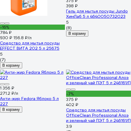
375 ₽
398 ₽
Гель для мытья посуды Jundo
ХимЛаб 5 л 4640050732023
5
-16%
(8)
784 ₽
В корзину
930 ₽
156.8 ₽/л
Средство для мытья посуды
EFFECT ВИТА 202 5 л 25675
5
(7)
В корзину
1 356 ₽
271.2 ₽/л
-7%
Анти-жир Fedora Яблоко 5 л
375 ₽
227
402 ₽
В корзину
Средство для мытья посуды
OfficeClean Professional Алоэ
и зеленый чай ПЭТ 5 л 246161/П
3.9