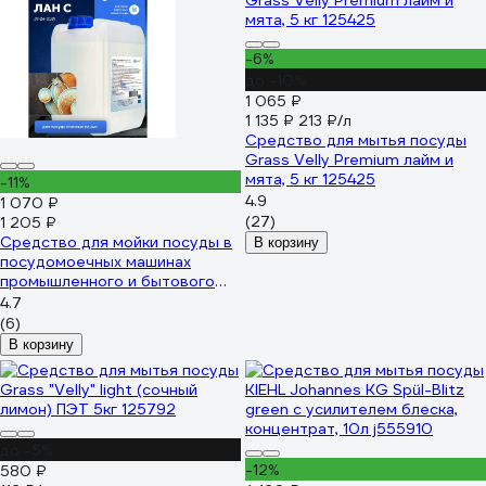
-6%
до -10%
1 065 ₽
1 135 ₽
213 ₽/л
Средство для мытья посуды
Grass Velly Premium лайм и
мята, 5 кг 125425
-11%
4.9
1 070 ₽
(27)
1 205 ₽
Средство для мойки посуды в
В корзину
посудомоечных машинах
промышленного и бытового
типа ООО АСАНА ТМ
4.7
"Промолан С", 5л. П-04-01/2
(6)
В корзину
до -5%
-12%
580 ₽