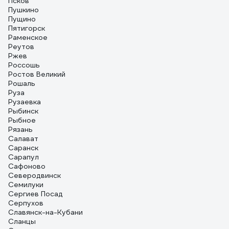
Псков
Пушкино
Пущино
Пятигорск
Раменское
Реутов
Ржев
Россошь
Ростов Великий
Рошаль
Руза
Рузаевка
Рыбинск
Рыбное
Рязань
Салават
Саранск
Сарапул
Сафоново
Северодвинск
Семилуки
Сергиев Посад
Серпухов
Славянск-на-Кубани
Сланцы