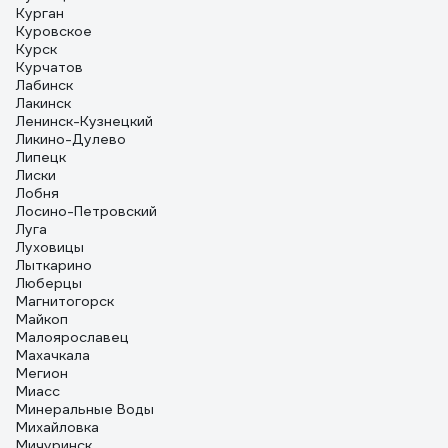
Курган
Куровское
Курск
Курчатов
Лабинск
Лакинск
Ленинск-Кузнецкий
Ликино-Дулево
Липецк
Лиски
Лобня
Лосино-Петровский
Луга
Луховицы
Лыткарино
Люберцы
Магнитогорск
Майкоп
Малоярославец
Махачкала
Мегион
Миасс
Минеральные Воды
Михайловка
Мичуринск