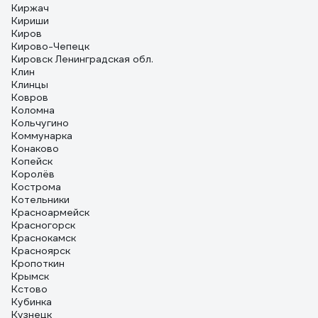
Киржач
Кириши
Киров
Кирово-Чепецк
Кировск Ленинградская обл.
Клин
Клинцы
Ковров
Коломна
Кольчугино
Коммунарка
Конаково
Копейск
Королёв
Кострома
Котельники
Красноармейск
Красногорск
Краснокамск
Красноярск
Кропоткин
Крымск
Кстово
Кубинка
Кузнецк