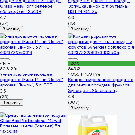
Средство для мытья посуды
Средство для мытья посуды
Grass Velly light зеленое
Золушка Лимон 5 л бутылка
яблоко, 5 кг 125469
ПЭТ М-04-2c
4.7
4.6
(57)
(15)
В корзину
В корзину
414 ₽
-20%
82.8 ₽/л
845 ₽
Универсальное моющее
1 055 ₽
169 ₽/л
средство Жили-Мыли "Локус"
Концентрированное средство
аромат "Лимон", 5 л, ПЭТ
для мытья посуды и фруктов
4623721540318
Synergetic Яблоко 5 л
3.5
4623722258373 103504
4.9
(25)
(307)
В корзину
В корзину