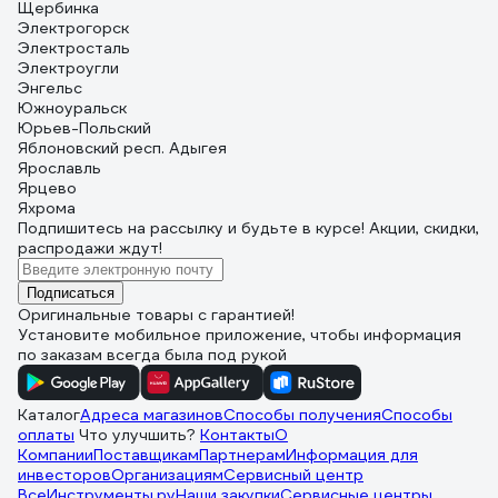
Щербинка
Электрогорск
Электросталь
Электроугли
Энгельс
Южноуральск
Юрьев-Польский
Яблоновский респ. Адыгея
Ярославль
Ярцево
Яхрома
Подпишитесь
на рассылку
и будьте в курсе! Акции, скидки,
распродажи ждут!
Подписаться
Оригинальные товары с гарантией!
Установите мобильное приложение, чтобы информация
по заказам всегда была под рукой
Каталог
Адреса магазинов
Способы получения
Способы
оплаты
Что улучшить?
Контакты
О
Компании
Поставщикам
Партнерам
Информация для
инвесторов
Организациям
Сервисный центр
ВсеИнструменты.ру
Наши закупки
Сервисные центры