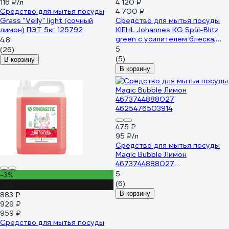
116 ₽/л
4 120 ₽
Средство для мытья посуды
4 700 ₽
Grass "Velly" light (сочный
Средство для мытья посуды
лимон) ПЭТ 5кг 125792
KIEHL Johannes KG Spül-Blitz
green с усилителем блеска,
4.8
концентрат, 10л j555910
5
(26)
(5)
В корзину
В корзину
475 ₽
95 ₽/л
Средство для мытья посуды
Magic Bubble Лимон
4673744888027
4625476503914
5
-3%
(6)
-8%
В корзину
883 ₽
929 ₽
959 ₽
Средство для мытья посуды