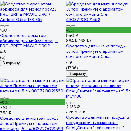
160 ₽
-5%
Средство с ароматом
840 ₽
абрикоса для мойки посуды
884 ₽
168 ₽/л
PRO-BRITE MAGIC DROP
Средство для мытья посуды
Apricot 0.5 л 173-05
Jundo Премиум с ароматом
4.8
сочного лимона, 5 л
(6)
4903720021552
4.9
В корзину
(1736)
В корзину
-6%
2 133 ₽
710 ₽
426.6 ₽/л
753 ₽
Средство для мытья посуды в
Средство для мытья посуды
посудомоечных машинах
Jundo Премиум с ароматом
СпецСинтез "лайт-автомат" 5л
ветивера, 5 л 4903720021569