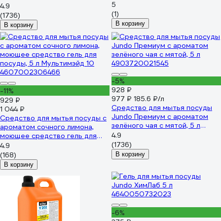
МС4138
5
4.9
(1)
(1736)
В корзину
В корзину
-5%
928 ₽
-11%
977 ₽
185.6 ₽/л
929 ₽
Средство для мытья посуды
1 044 ₽
Jundo Премиум с ароматом
Средство для мытья посуды с
зелёного чая с мятой, 5 л
ароматом сочного лимона,
4903720021545
4.9
моющее средство гель для
посуды, 5 л Мультимэйд 10
(1736)
4.9
4607002306466
(168)
В корзину
В корзину
-6%