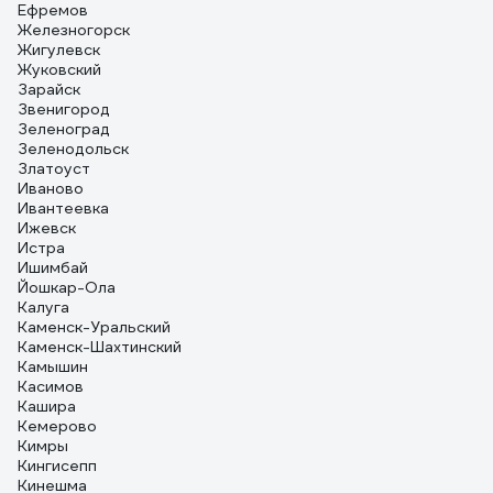
Ефремов
Железногорск
Жигулевск
Жуковский
Зарайск
Звенигород
Зеленоград
Зеленодольск
Златоуст
Иваново
Ивантеевка
Ижевск
Истра
Ишимбай
Йошкар-Ола
Калуга
Каменск-Уральский
Каменск-Шахтинский
Камышин
Касимов
Кашира
Кемерово
Кимры
Кингисепп
Кинешма