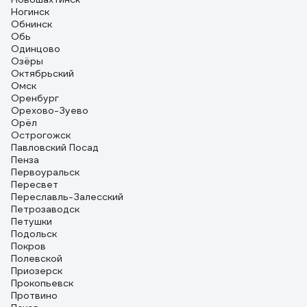
Ногинск
Обнинск
Обь
Одинцово
Озёры
Октябрьский
Омск
Оренбург
Орехово-Зуево
Орёл
Острогожск
Павловский Посад
Пенза
Первоуральск
Пересвет
Переславль-Залесский
Петрозаводск
Петушки
Подольск
Покров
Полевской
Приозерск
Прокопьевск
Протвино