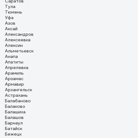
Саратов
Тула
Тюмень
Уфа
Азов
Аксай
Александров
Алексеевка
Алексин
Альметьевск
Анапа
Апатиты
Апрелевка
Арамиль
Арзамас
Армавир
Архангельск
Астрахань
Балабаново
Балаково
Балашиха
Балашов
Барнаул
Батайск
Бежецк