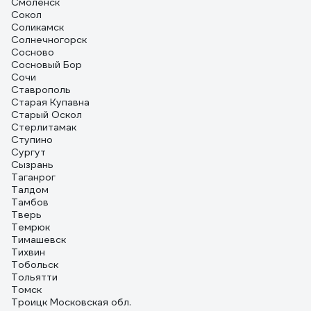
Смоленск
Сокол
Соликамск
Солнечногорск
Сосново
Сосновый Бор
Сочи
Ставрополь
Старая Купавна
Старый Оскол
Стерлитамак
Ступино
Сургут
Сызрань
Таганрог
Талдом
Тамбов
Тверь
Темрюк
Тимашевск
Тихвин
Тобольск
Тольятти
Томск
Троицк Московская обл.