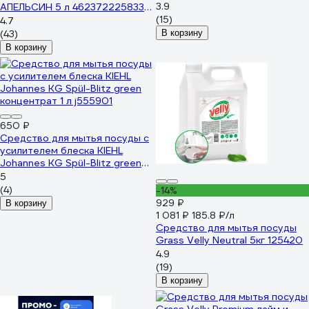
3.9
АПЕЛЬСИН 5 л 4623722258335
103502
(15)
4.7
(43)
В корзину
В корзину
650 ₽
Средство для мытья посуды с
усилителем блеска KIEHL
Johannes KG Spül-Blitz green
концентрат 1 л j555901
5
(4)
-14%
929 ₽
В корзину
1 081 ₽
185.8 ₽/л
Средство для мытья посуды
Grass Velly Neutral 5кг 125420
4.9
(19)
В корзину