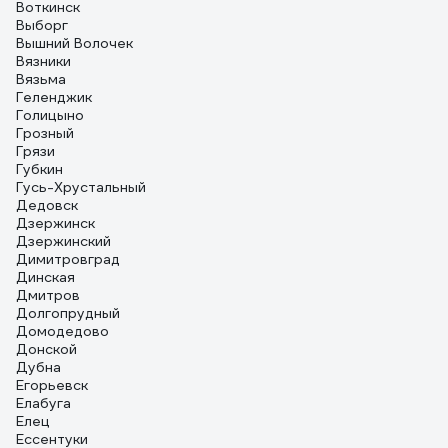
Воткинск
Выборг
Вышний Волочек
Вязники
Вязьма
Геленджик
Голицыно
Грозный
Грязи
Губкин
Гусь-Хрустальный
Дедовск
Дзержинск
Дзержинский
Димитровград
Динская
Дмитров
Долгопрудный
Домодедово
Донской
Дубна
Егорьевск
Елабуга
Елец
Ессентуки