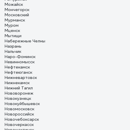
Можайск
Мончегорск
Московский
Мурманск
Муром
Мценск
Мытищи
Набережные Челны
Назрань
Нальчик
Наро-Фоминск
Невинномысск
Нефтекамск
Нефтеюганск
Нижневартовск
Нижнекамск
Нижний Тагил
Нововоронеж
Новокузнецк
Новокуйбышевск
Новомосковск
Новороссийск
Новочебоксарск
Новочеркасск
Новошахтинск