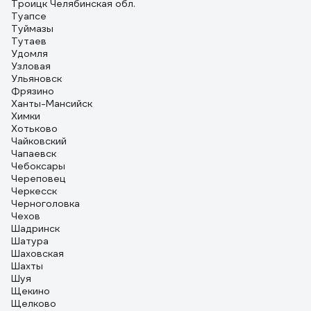
Троицк Челябинская обл.
Туапсе
Туймазы
Тутаев
Удомля
Узловая
Ульяновск
Фрязино
Ханты-Мансийск
Химки
Хотьково
Чайковский
Чапаевск
Чебоксары
Череповец
Черкесск
Черноголовка
Чехов
Шадринск
Шатура
Шаховская
Шахты
Шуя
Щекино
Щелково