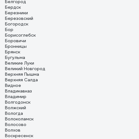
Белгород
Бердск
Березники
Березовский
Богородск
Бор
Борисоглебск
Боровичи
Бронницы
Брянск
Бугульма
Великие Луки
Великий Новгород
Верхняя Пышма
Верхняя Салда
Видное
Владикавказ
Владимир
Волгодонск
Волжский
Вологда
Волоколамск
Волосово
Волхов
Воскресенск