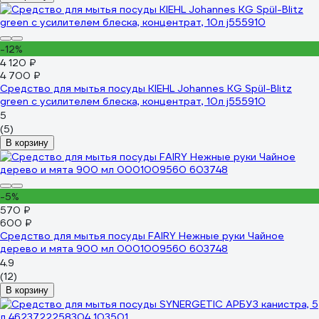
-12%
4 120 ₽
4 700 ₽
Средство для мытья посуды KIEHL Johannes KG Spül-Blitz
green с усилителем блеска, концентрат, 10л j555910
5
(5)
В корзину
-5%
570 ₽
600 ₽
Средство для мытья посуды FAIRY Нежные руки Чайное
дерево и мята 900 мл 0001009560 603748
4.9
(12)
В корзину