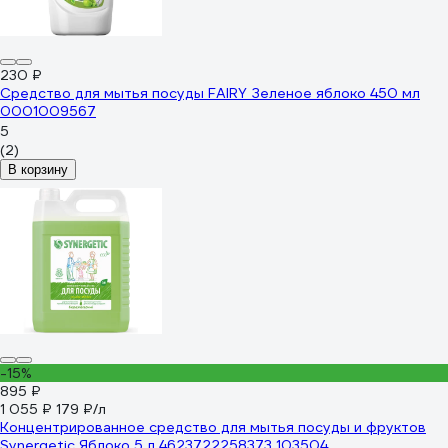
230 ₽
Средство для мытья посуды FAIRY Зеленое яблоко 450 мл
0001009567
5
(2)
В корзину
-15%
895 ₽
1 055 ₽
179 ₽/л
Концентрированное средство для мытья посуды и фруктов
Synergetic Яблоко 5 л 4623722258373 103504