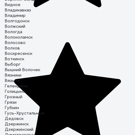
Видное
Владикавказ
Владимир
Волгодонск
Волжский
Вологда
Волоколамск
Волосово
Волхов
Воскресенск
Воткинск
Выборг
Вышний Волочек
Вязники
Вязьма
Геленджик
Голицыно
Грозный
Грязи
Губкин
Гусь-Хрустальный
Дедовск
Дзержинск
Дзержинский
Димитровград