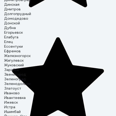
Динская
Дмитров
Долгопрудный
Домодедово
Донской
Дубна
Егорьевск
Елабуга
Елец
Ессентуки
Ефремов
Железногорск
Жигулевск
Жуковский
Зарайск
Звенигород
Зеленоград
Зеленодольск
Златоуст
Иваново
Ивантеевка
Ижевск
Истра
Ишимбай