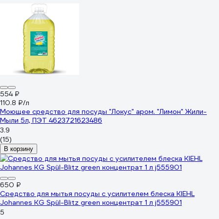
554 ₽
110.8 ₽/л
Моющее средство для посуды "Локус" аром. "Лимон" Жили-
Мыли 5л, ПЭТ 4623721623486
3.9
(15)
В корзину
650 ₽
Средство для мытья посуды с усилителем блеска KIEHL
Johannes KG Spül-Blitz green концентрат 1 л j555901
5