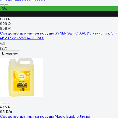
-3%
-8%
883 ₽
929 ₽
959 ₽
Средство для мытья посуды SYNERGETIC АРБУЗ канистра, 5 л
4623722258304 103501
4.9
(27)
В корзину
475 ₽
95 ₽/л
Средство для мытья посуды Magic Bubble Лимон