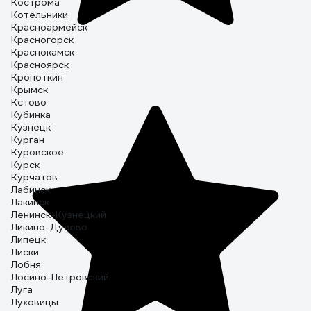
Кострома
Котельники
Красноармейск
Красногорск
Краснокамск
Красноярск
Кропоткин
Крымск
Кстово
Кубинка
Кузнецк
Курган
Куровское
Курск
Курчатов
Лабинск
Лакинск
Ленинск-Кузнецкий
Ликино-Дулево
Липецк
Лиски
Лобня
Лосино-Петровский
Луга
Луховицы