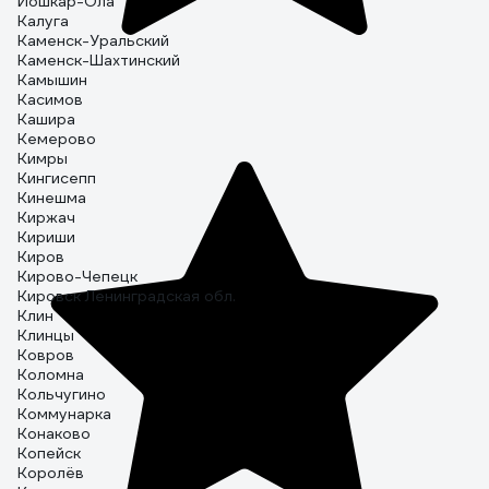
Йошкар-Ола
Калуга
Каменск-Уральский
Каменск-Шахтинский
Камышин
Касимов
Кашира
Кемерово
Кимры
Кингисепп
Кинешма
Киржач
Кириши
Киров
Кирово-Чепецк
Кировск Ленинградская обл.
Клин
Клинцы
Ковров
Коломна
Кольчугино
Коммунарка
Конаково
Копейск
Королёв