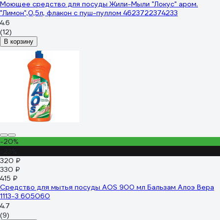
Моющее средство для посуды Жили-Мыли "Локус" аром.
"Лимон",0,5л, флакон с пуш-пуллом 4623722374233
4.6
(12)
В корзину
-20%
-23%
320 ₽
330 ₽
415 ₽
Средство для мытья посуды AOS 900 мл Бальзам Алоэ Вера
1113-3 605060
4.7
(9)