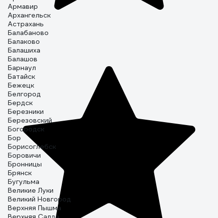
Армавир
Архангельск
Астрахань
Балабаново
Балаково
Балашиха
Балашов
Барнаул
Батайск
Бежецк
Белгород
Бердск
Березники
Березовский
Богородск
Бор
Борисоглебск
Боровичи
Бронницы
Брянск
Бугульма
Великие Луки
Великий Новгород
Верхняя Пышма
Верхняя Салда