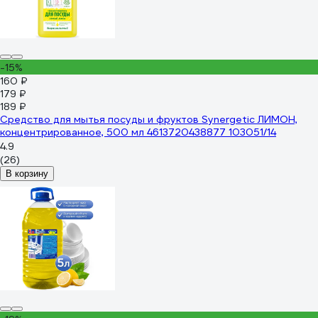
-15%
160 ₽
179 ₽
189 ₽
Средство для мытья посуды и фруктов Synergetic ЛИМОН,
концентрированное, 500 мл 4613720438877 103051/14
4.9
(26)
В корзину