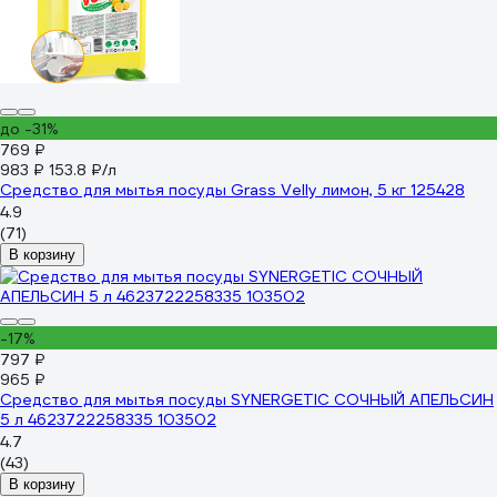
до -31%
769 ₽
983 ₽
153.8 ₽/л
Средство для мытья посуды Grass Velly лимон, 5 кг 125428
4.9
(71)
В корзину
-17%
797 ₽
965 ₽
Средство для мытья посуды SYNERGETIC СОЧНЫЙ АПЕЛЬСИН
5 л 4623722258335 103502
4.7
(43)
В корзину