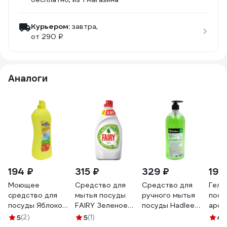
Курьером:
завтра,
от 290 ₽
Аналоги
194 ₽
315 ₽
329 ₽
190
Моющее
Средство для
Средство для
Гель
средство для
мытья посуды
ручного мытья
посу
посуды Яблоко
FAIRY Зеленое
посуды Hadlee
аром
850мл Адриоль
яблоко 800 мл
Unidish 1 л 1107-1
0.5 
5
(2)
5
(1)
4.
100216
0001009705