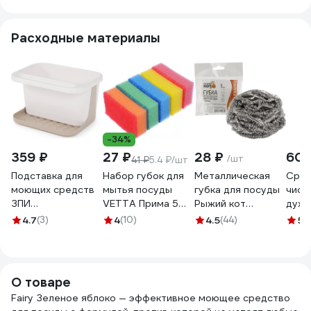
Расходные материалы
-34%
359 ₽
27 ₽
28 ₽
605
/шт
41 ₽
5.4 ₽/шт
Подставка для
Набор губок для
Металлическая
Сред
моющих средств
мытья посуды
губка для посуды
чист
ЗПИ
VETTA Прима 5
Рыжий кот
духо
«Альтернатива»
шт, 8x5х2.5 см
спираль, вес 12 гр,
VAS
4.7
(3)
4
(10)
4.5
(44)
5
(
бело-бежевый
441-082
1 шт 310568
Mast
М5951
анти
О товаре
Fairy Зеленое яблоко — эффективное моющее средство