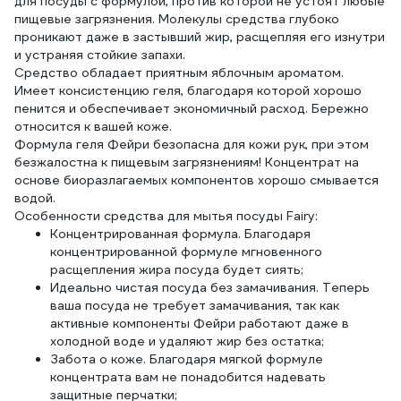
для посуды с формулой, против которой не устоят любые
пищевые загрязнения. Молекулы средства глубоко
проникают даже в застывший жир, расщепляя его изнутри
и устраняя стойкие запахи.
Средство обладает приятным яблочным ароматом.
Имеет консистенцию геля, благодаря которой хорошо
пенится и обеспечивает экономичный расход. Бережно
относится к вашей коже.
Формула геля Фейри безопасна для кожи рук, при этом
безжалостна к пищевым загрязнениям! Концентрат на
основе биоразлагаемых компонентов хорошо смывается
водой.
Особенности средства для мытья посуды Fairy:
Концентрированная формула. Благодаря
концентрированной формуле мгновенного
расщепления жира посуда будет сиять;
Идеально чистая посуда без замачивания. Теперь
ваша посуда не требует замачивания, так как
активные компоненты Фейри работают даже в
холодной воде и удаляют жир без остатка;
Забота о коже. Благодаря мягкой формуле
концентрата вам не понадобится надевать
защитные перчатки;