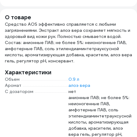
М5951
PRO-
5 л 1
О товаре
Средство AOS эффективно справляется с любыми
загрязнениями. Экстракт алоэ вера сохраняет мягкость и
здоровый вид кожи рук. Полностью смывается водой.
Состав: анионные ПАВ; не более 5%: неионогенные ПАВ,
амфотерные ПАВ, соль этилендиаминтетрауксусной
кислоты, ароматизирующая добавка, красители, алоэ вера
гель, регулятор рН, консервант.
Характеристики
Объем
0.9 л
Аромат
алоэ вера
С дозатором
нет
анионные ПАВ; не более 5%:
неионогенные ПАВ,
амфотерные ПАВ, соль
этилендиаминтетрауксусной
кислоты, ароматизирующая
добавка, красители, алоэ
вера гель, регулятор рН,