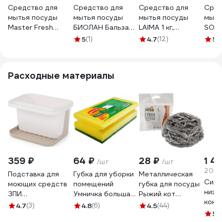
Средство для
Средство для
Средство для
Сред
мытья посуды
мытья посуды
мытья посуды
мыть
Master Fresh
БИОЛАН Бальзам
LAIMA 1 кг,
SORT
Turbo Алоэ, гель,
Алоэ Вера, 450 мл
PROFESSIONAL,
450 
5
(1)
4.7
(12)
5
(
1000 мл 277752
605059
концентрат, Алоэ
605
Вера, 604647
Расходные материалы
359 ₽
64 ₽
28 ₽
1 4
/шт
/шт
206.4
Подставка для
Губка для уборки
Металлическая
Силь
моющих средств
помещений
губка для посуды
низк
ЗПИ
Умничка большая
Рыжий кот
конц
«Альтернатива»
MPU0526
спираль, вес 12 гр,
4.7
(3)
4.8
(6)
4.5
(44)
очис
бело-бежевый
1 шт 310568
5
(1
и ег