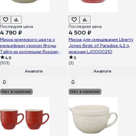
Последняя цена
Последняя цена
4 790 ₽
4 500 ₽
Миска кремового цвета с
Миска для смешивания Liberty
рельефным узором Ягоды
Jones Birds of Paradise 4.2 л,
Тайги из коллекции Russian
красная LJ0000210
North Tkano 2,8 л TK22-
4.9
5
(103)
(3)
TW_BW0009
Аналоги
Аналоги
Нет в наличии
Нет в наличии