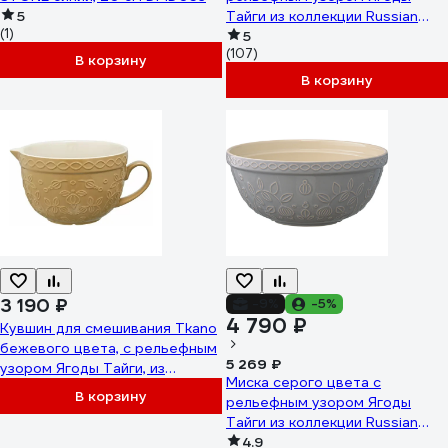
5
Тайги из коллекции Russian
(1)
North Tkano 2,5 л TK22-
5
(107)
TW_BW0011
В корзину
В корзину
3 190 ₽
-9%
-5%
4 790 ₽
Кувшин для смешивания Tkano
бежевого цвета, с рельефным
5 269 ₽
узором Ягоды Тайги, из
Миска серого цвета с
коллекции Russian North, 2 л
В корзину
рельефным узором Ягоды
TK22-TW_BW0015
Тайги из коллекции Russian
North Tkano 2,8 л TK22-
4.9