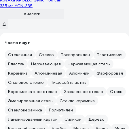
Кружка APOLLO genio You can
335 мл YCN-335
Аналоги
Часто ищут
Стеклянная
Стекло
Полипропилен
Пластиковая
Пластик
Нержавеющая
Нержавеющая сталь
Керамика
Алюминиевая
Алюминий
Фарфоровая
Опаловое стекло
Пищевой пластик
Боросиликатное стекло
Закаленное стекло
Сталь
Эмалированная сталь
Стекло керамика
Стеклокерамика
Полиэтилен
Ламинированный картон
Силикон
Дерево
Костяной фарфор
Бамбук
Металл
Акрил
Медь