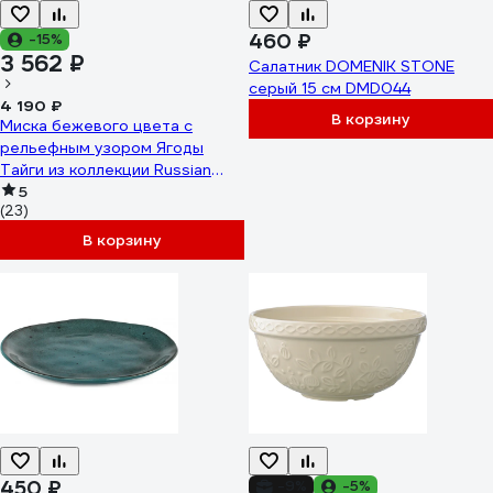
460 ₽
-15%
3 562 ₽
Салатник DOMENIK STONE
серый 15 см DMD044
4 190 ₽
В корзину
Миска бежевого цвета с
рельефным узором Ягоды
Тайги из коллекции Russian
North Tkano 2,5л TK23-
5
(23)
TW_BW0003
В корзину
450 ₽
-9%
-5%