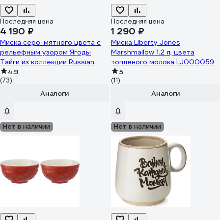
Последняя цена
Последняя цена
4 190 ₽
1 290 ₽
Миска серо-мятного цвета с
Миска Liberty Jones
рельефным узором Ягоды
Marshmallow 1.2 л, цвета
Тайги из коллекции Russian
топленого молока LJ000059
North Tkano 2,5л TK23-
4.9
5
(73)
(11)
TW_BW0004
Аналоги
Аналоги
Нет в наличии
Нет в наличии