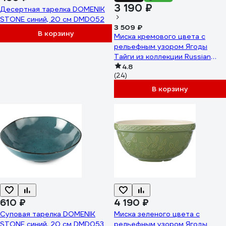
3 190 ₽
Десертная тарелка DOMENIK
STONE синий, 20 см DMD052
3 509 ₽
В корзину
Миска кремового цвета с
рельефным узором Ягоды
Тайги из коллекции Russian
North Tkano 1,5 л TK22-
4.8
(24)
TW_BW0007
В корзину
610 ₽
4 190 ₽
Суповая тарелка DOMENIK
Миска зеленого цвета с
STONE синий, 20 см DMD053
рельефным узором Ягоды