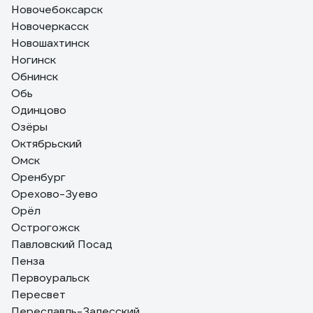
Новочебоксарск
Новочеркасск
Новошахтинск
Ногинск
Обнинск
Обь
Одинцово
Озёры
Октябрьский
Омск
Оренбург
Орехово-Зуево
Орёл
Острогожск
Павловский Посад
Пенза
Первоуральск
Пересвет
Переславль-Залесский