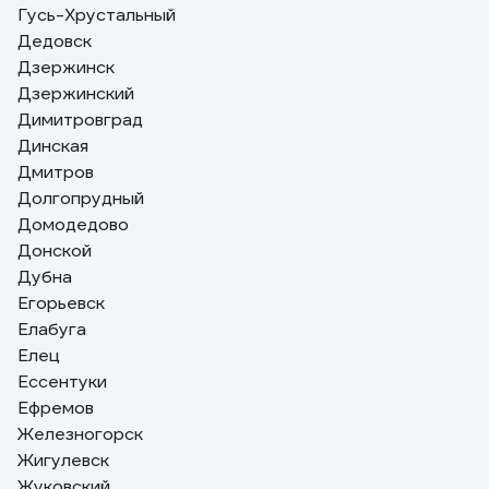
Гусь-Хрустальный
Дедовск
Дзержинск
Дзержинский
Димитровград
Динская
Дмитров
Долгопрудный
Домодедово
Донской
Дубна
Егорьевск
Елабуга
Елец
Ессентуки
Ефремов
Железногорск
Жигулевск
Жуковский