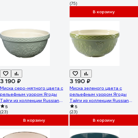
(75)
TW_BW0012
В корзину
3 190 ₽
3 190 ₽
Миска серо-мятного цвета с
Миска зеленого цвета с
рельефным узором Ягоды
рельефным узором Ягоды
Тайги из коллекции Russian
Тайги из коллекции Russian
North Tkano 1,5л TK23-
5
North Tkano 1,5л TK23-
5
(23)
(23)
TW_BW0002
TW_BW0005
В корзину
В корзину