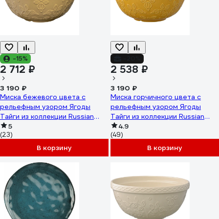
-15%
-20%
2 712 ₽
2 538 ₽
3 190 ₽
3 190 ₽
Миска бежевого цвета с
Миска горчичного цвета с
рельефным узором Ягоды
рельефным узором Ягоды
Тайги из коллекции Russian
Тайги из коллекции Russian
North Tkano 1,5л TK23-
5
North Tkano 1,5 л TK22-
4.9
(23)
(49)
TW_BW0001
TW_BW0010
В корзину
В корзину