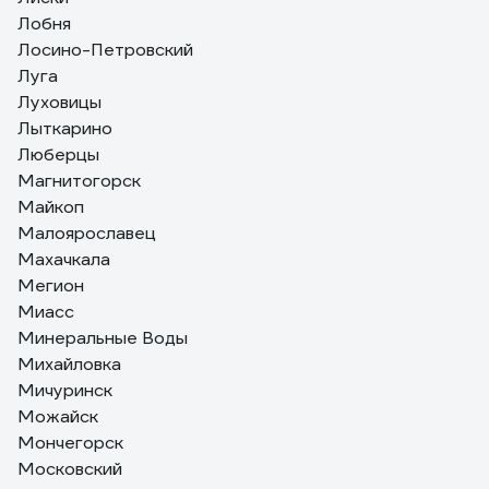
Лобня
Лосино-Петровский
Луга
Луховицы
Лыткарино
Люберцы
Магнитогорск
Майкоп
Малоярославец
Махачкала
Мегион
Миасс
Минеральные Воды
Михайловка
Мичуринск
Можайск
Мончегорск
Московский