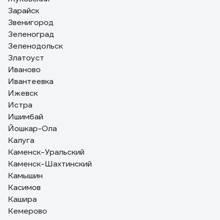
Зарайск
Звенигород
Зеленоград
Зеленодольск
Златоуст
Иваново
Ивантеевка
Ижевск
Истра
Ишимбай
Йошкар-Ола
Калуга
Каменск-Уральский
Каменск-Шахтинский
Камышин
Касимов
Кашира
Кемерово