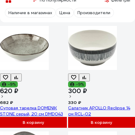
По популярности
Фильтры
Наличие в магазинах
Цена
Производители
-9%
-9%
620 ₽
300 ₽
682 ₽
330 ₽
Суповая тарелка DOMENIK
Салатник APOLLO Reclipse 14
STONE серый, 20 см DMD043
см RCL-02
В корзину
В корзину