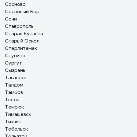
Сосново
Сосновый Бор
Сочи
Ставрополь
Старая Купавна
Старый Оскол
Стерлитамак
Ступино
Сургут
Сызрань
Таганрог
Талдом
Тамбов
Тверь
Темрюк
Тимашевск
Тихвин
Тобольск
Тольятти