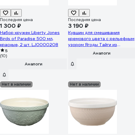
Последняя цена
Последняя цена
1 300 ₽
3 190 ₽
Набор кружек Liberty Jones
Кувшин для смешивания
Birds of Paradise 500 мл,
кремового цвета с рельефным
красные, 2 шт. LJ0000208
узором Ягоды Тайги из
5
коллекции Russian North Tkano
Аналоги
(10)
2л TK22-TW_BW0014
Аналоги
Нет в наличии
Нет в наличии