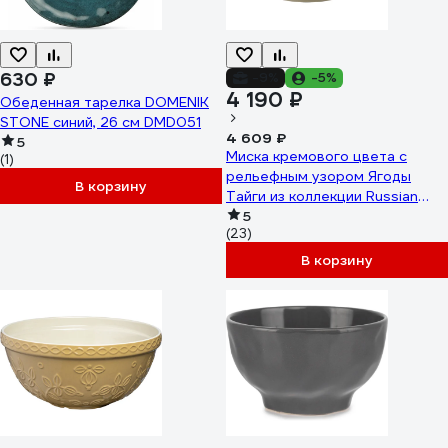
630 ₽
-9%
-5%
4 190 ₽
Обеденная тарелка DOMENIK
STONE синий, 26 см DMD051
4 609 ₽
5
Миска кремового цвета с
(1)
рельефным узором Ягоды
В корзину
Тайги из коллекции Russian
North Tkano 2,5 л TK22-
5
(23)
TW_BW0008
В корзину