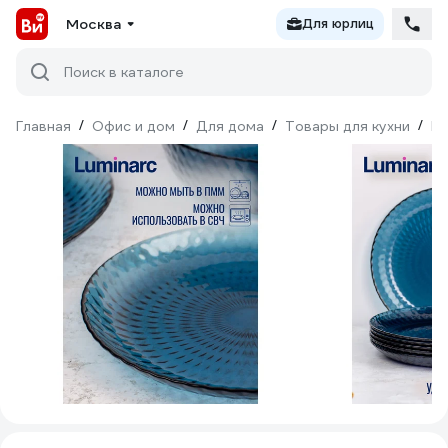
Москва
Для юрлиц
Поиск в каталоге
Главная
/
Офис и дом
/
Для дома
/
Товары для кухни
/
По