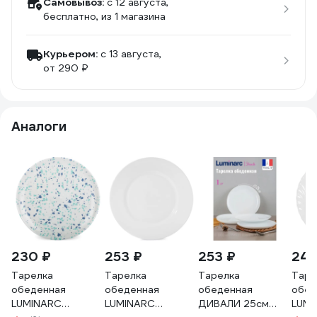
Самовывоз:
c 12 августа,
бесплатно
, из 1 магазина
Курьером:
c 13 августа,
от 290 ₽
Аналоги
230 ₽
253 ₽
253 ₽
240
Тарелка
Тарелка
Тарелка
Таре
обеденная
обеденная
обеденная
обед
LUMINARC
LUMINARC
ДИВАЛИ 25см
LUMI