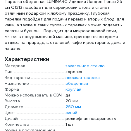
Тарелка обеденная LUMINARC Идиллия Лондон Топаз 25
см Q1313 подойдет для сервировки стола и станет
отличным подарком к любому празднику. Глубокая
тарелка подойдет для подачи первых и вторых блюд, для
каши, а также в таких суповых тарелках можно подавать
салаты и бульоны. Подходит для микроволновой печи,
мытья в посудомоечной машине, пригодится во время
отдыха на природе, в столовой, кафе и ресторане, дома и
на даче.
Характеристики
Материал
закаленное стекло
Тип
тарелка
Вид тарелки
плоская тарелка
Назначение
обеденная
Форма
круглая
Можно использовать в СВЧ
да
Высота
20 мм
Диаметр
250 мм
Цвет
синий
Дизайн
рельефная поверхность
Количество
1 шт
Мойка в посудомоечной