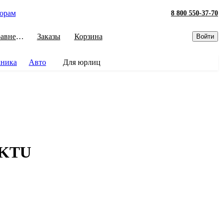
орам
8 800 550-37-70
Сравнение
Заказы
Корзина
Войти
хника
Авто
Для юрлиц
RKTU