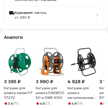
Курьером:
завтра,
от 290 ₽
Аналоги
3 395 ₽
3 990 ₽
4 928 ₽
3 1
Катушка для
Катушка для
Катушка для
Кату
шланга малая FIT
шланга DAEWOO
шланга
шлан
77272
50 м DWR 1050
металлическая
870
переносная
3.4
(10)
4.6
(21)
4.9
(24)
5
(
POLYAGRO