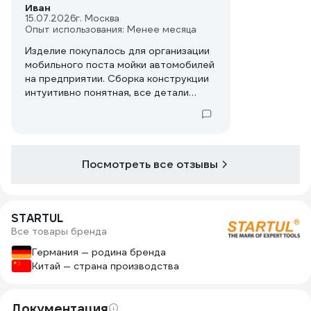
Иван
15.07.2026
г. Москва
Опыт использования: Менее месяца
Изделие покупалось для организации
мобильного поста мойки автомобилей
на предприятии. Сборка конструкции
интуитивно понятная, все детали
подогнаны неплохо, барабан
вращается без перекосов и держит
геометрию при полной намотке
тяжелого резинового шланга.
Недостатком считаю излишнюю
Посмотреть все отзывы
легкость пустой конструкции, из-за
чего при быстрой размотке катушка
может опрокинуться набок.
STARTUL
Рекомендую фиксировать основание к
Все товары бренда
земле металлическими скобами, если
разматываете шланг на максимальную
Германия — родина бренда
длину. Нормальный бюджетный
Китай — страна производства
органайзер для шлангов.
Документация