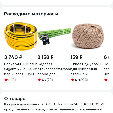
7570055 45 м
Расходные материалы
3 740 ₽
2 158 ₽
159 ₽
6 8
Поливочный шланг
Садовая
Шпагат джутовый
Поло
Gigant 1/2, 50м, 25
стеклопластиковая
для рукоделия,
геот
бар, 3 слоя GWH-
опора для
вязания и
нетк
07
подвязки
подвязки
Эвен
5
(12)
4.7
(75)
4.8
(103)
3.
растений
растений
(2х5
Арматура
MasterProf 100 м,
Композит 12 мм,
диаметр нити 2
О товаре
20 шт., длина 1.5 м
мм ДС.070762
Катушка для шланга STARTUL 1/2, 60 м METSA ST6013-18
4660228920519
представляет собой удобное решение для хранения и