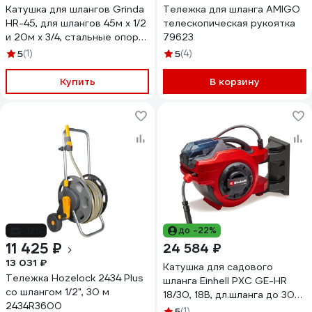
Катушка для шлангов Grinda
Тележка для шланга AMIGO
HR-45, для шлангов 45м x 1/2
телескопическая рукоятка
и 20м х 3/4, стальные опоры,
79623
пластиковый барабан,
5
(1)
5
(4)
ProLine 428450
Купить
В корзину
-12%
до -22%
11 425 ₽
24 584 ₽
13 031 ₽
Катушка для садового
Тележка Hozelock 2434 Plus
шланга Einhell PXC GE-HR
со шлангом 1/2", 30 м
18/30, 18В, дл.шланга до 30
2434R3600
м,со шлангом в комплекте,
5
(1)