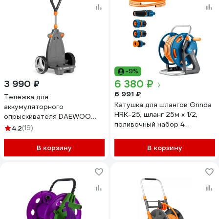
-9%
6 380 ₽
3 990 ₽
6 991 ₽
Тележка для
Катушка для шлангов Grinda
аккумуляторного
HRK-25, шланг 25м x 1/2,
опрыскивателя DAEWOO
поливочный набор 4
DSA 100
4.2
(19)
предмета, стальные опоры,
со шлангом в комплекте
В корзину
В корзину
ProLine 428460