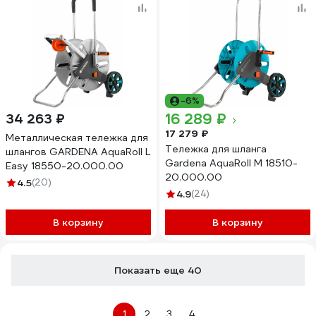
-6%
16 289 ₽
34 263 ₽
17 279 ₽
Металлическая тележка для
Тележка для шланга
шлангов GARDENA AquaRoll L
Gardena AquaRoll M 18510-
Easy 18550-20.000.00
20.000.00
4.5
(20)
4.9
(24)
В корзину
В корзину
Показать еще 40
1
2
3
4