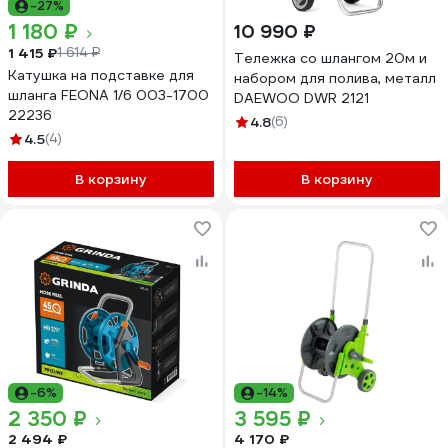
-27%
1 180 ₽
10 990 ₽
1 415 ₽
1 614 ₽
Тележка со шлангом 20м и
Катушка на подставке для
набором для полива, металл
шланга FEONA 1/6 003-1700
DAEWOO DWR 2121
22236
4.8
(6)
4.5
(4)
В корзину
В корзину
-6%
-14%
2 350 ₽
3 595 ₽
2 494 ₽
4 170 ₽