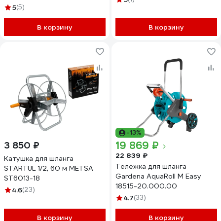
5
(5)
без АКК и ЗУ 4173770
В корзину
В корзину
-13%
19 869 ₽
3 850 ₽
22 839 ₽
Катушка для шланга
Тележка для шланга
STARTUL 1/2, 60 м METSA
Gardena AquaRoll M Easy
ST6013-18
18515-20.000.00
4.6
(23)
4.7
(33)
В корзину
В корзину