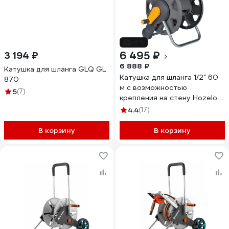
-6%
6 495 ₽
3 194 ₽
6 888 ₽
Катушка для шланга GLQ GL
Катушка для шланга 1/2" 60
870
м с возможностью
5
(7)
крепления на стену Hozelock
2475 2475R3600
4.4
(17)
В корзину
В корзину