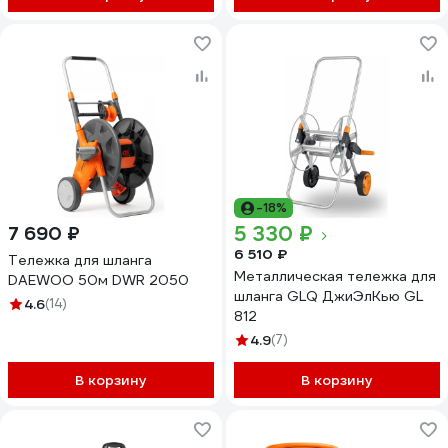
-18%
5 330 ₽
7 690 ₽
6 510 ₽
Тележка для шланга
Металлическая тележка для
DAEWOO 50м DWR 2050
шланга GLQ ДжиЭлКью GL
4.6
(14)
812
4.9
(7)
В корзину
В корзину