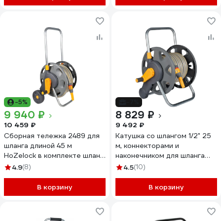
-5%
-7%
9 940 ₽
8 829 ₽
10 459 ₽
9 492 ₽
Сборная тележка 2489 для
Катушка со шлангом 1/2" 25
шланга длиной 45 м
м, коннекторами и
HoZelock в комплекте шланг
наконечником для шланга
Select 12.5 мм, 20 м
Hozelock 2431 2431R3600
4.9
(8)
4.5
(10)
2489R3600
В корзину
В корзину