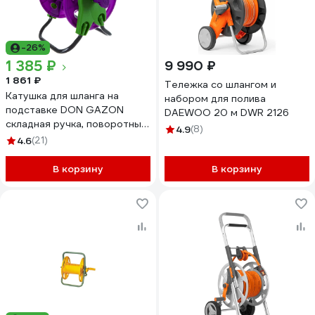
-26%
1 385 ₽
9 990 ₽
1 861 ₽
Тележка со шлангом и
Катушка для шланга на
набором для полива
подставке DON GAZON
DAEWOO 20 м DWR 2126
складная ручка, поворотный
4.9
(8)
адаптер 1/5 096-3401 42309
4.6
(21)
В корзину
В корзину