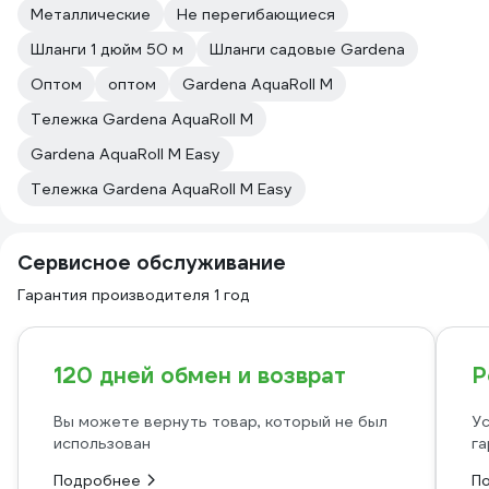
Металлические
Не перегибающиеся
Шланги 1 дюйм 50 м
Шланги садовые Gardena
Оптом
оптом
Gardena AquaRoll M
Тележка Gardena AquaRoll M
Gardena AquaRoll M Easy
Тележка Gardena AquaRoll M Easy
Сервисное обслуживание
Гарантия производителя 1 год
120 дней обмен и возврат
Р
Вы можете вернуть товар, который не был
Ус
использован
га
Подробнее
П