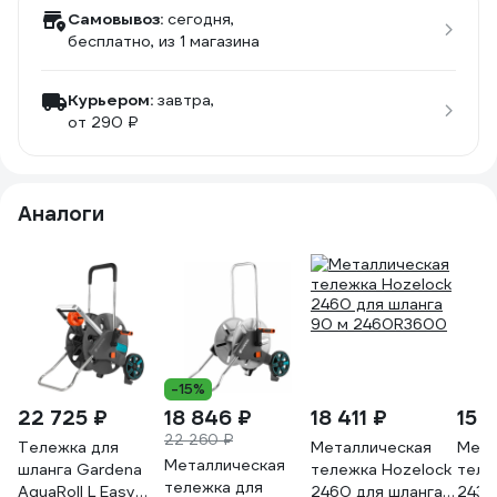
Самовывоз:
сегодня,
бесплатно
, из 1 магазина
Курьером:
завтра,
от 290 ₽
Аналоги
-15%
22 725 ₽
18 846 ₽
18 411 ₽
15 
22 260 ₽
Тележка для
Металлическая
Мета
Металлическая
шланга Gardena
тележка Hozelock
теле
тележка для
AquaRoll L Easy
2460 для шланга
2437