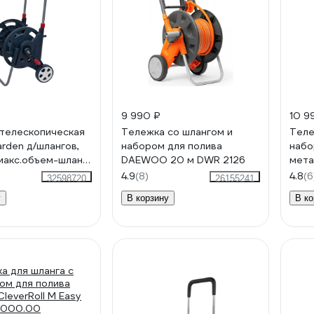
9 990 ₽
10 9
телескопическая
Тележка со шлангом и
Теле
arden д/шлангов,
набором для полива
набо
 макс.объем-шланг
DAEWOO 20 м DWR 2126
мета
HC 50PE 206023
4.9
(8)
4.8
(6
32598720
26155241
у
В корзину
В ко