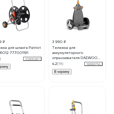
9 ₽
3 990 ₽
жка для шланга Patriot
Тележка для
6012 777001191
аккумуляторного
опрыскивателя DAEWOO
)
37805382
DSA 100
4.2
(19)
38889256
рзину
В корзину