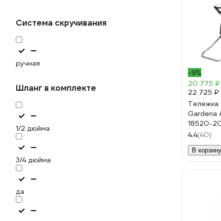
Система скручивания
ручная
-9%
20 775 ₽
Шланг в комплекте
22 725 ₽
Тележка 
Gardena A
18520-2
1/2 дюйма
4.4
(40)
В корзин
3/4 дюйма
да