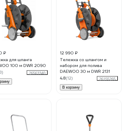
0 ₽
12 990 ₽
жка для шланга
Тележка со шлангом и
WOO 100 м DWR 2090
набором для полива
DAEWOO 30 м DWR 2131
3)
26563340
4.8
(12)
26155265
рзину
В корзину