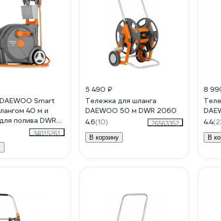
5 490 ₽
8 99
 DAEWOO Smart
Тележка для шланга
Теле
шлангом 40 м и
DAEWOO 50 м DWR 2060
DAE
для полива DWR
4.6
(10)
4.4
(2
26563352
34015261
В корзину
В ко
у