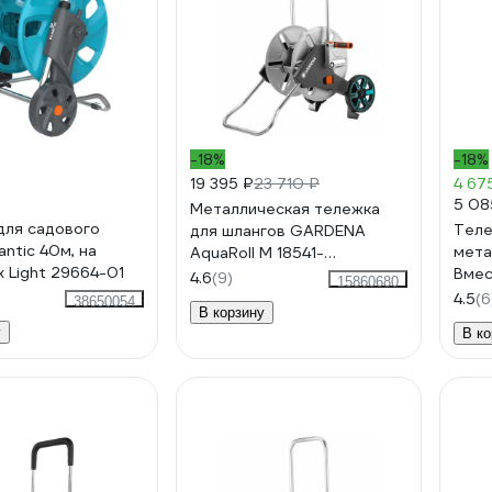
-18%
-18%
19 395 ₽
23 710 ₽
4 67
5 08
Металлическая тележка
для садового
Теле
для шлангов GARDENA
antic 40м, на
мета
AquaRoll M 18541-
х Light 29664-01
Вмес
20.000.00
4.6
(9)
15860680
м, 5/
4.5
(6
38650054
В корзину
ДжиЭ
у
В ко