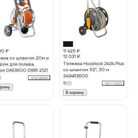
-12%
90 ₽
11 425 ₽
13 031 ₽
жка со шлангом 20м и
Тележка Hozelock 2434 Plus
ром для полива,
со шлангом 1/2", 30 м
лл DAEWOO DWR 2121
2434R3600
)
32474958
5
(5)
16112470
рзину
В корзину