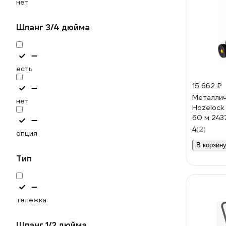
нет
Шланг 3/4 дюйма
есть
15 662 ₽
Металлич
нет
Hozelock
60 м 24
4
(2)
опция
В корзин
Тип
тележка
Шланг 1/2 дюйма