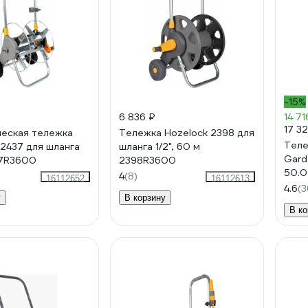
-15%
6 836 ₽
14 71
17 3
еская тележка
Тележка Hozelock 2398 для
Теле
 2437 для шланга
шланга 1/2", 60 м
Gard
37R3600
2398R3600
50.
4
(8)
16112652
16112613
4.6
(3
у
В корзину
В ко