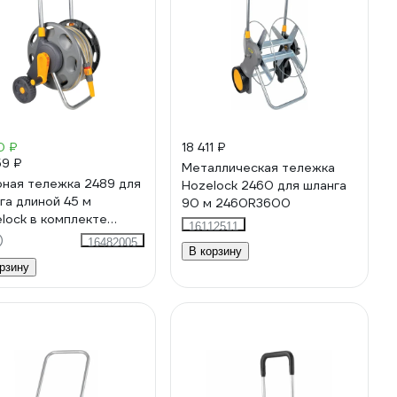
0 ₽
18 411 ₽
59 ₽
Металлическая тележка
ная тележка 2489 для
Hozelock 2460 для шланга
га длиной 45 м
90 м 2460R3600
lock в комплекте
16112511
г Select 12.5 мм, 20 м
)
16482005
В корзину
9R3600
рзину