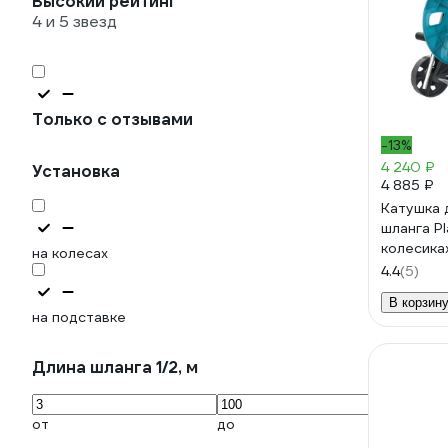
Высокий рейтинг
4 и 5 звезд
Только с отзывами
-13%
4 240 ₽
Установка
4 885 ₽
Катушка 
шланга Pl
колесика
на колесах
4.4
(5)
В корзин
на подставке
Длина шланга 1/2, м
от
до