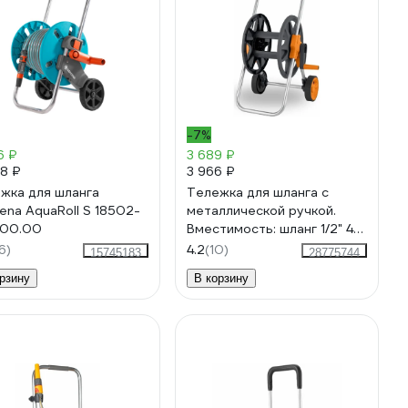
-7%
6 ₽
3 689 ₽
28 ₽
3 966 ₽
жка для шланга
Тележка для шланга с
ena AquaRoll S 18502-
металлической ручкой.
000.00
Вместимость: шланг 1/2" 45
м, 5/8" 35 м, 3/4" 25 м GLQ
6)
4.2
(10)
15745183
28775744
ДжиЭлКью GL 860
рзину
В корзину