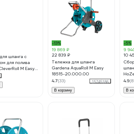
-13%
-5%
19 869 ₽
9 94
22 839 ₽
10 4
для шланга с
Тележка для шланга
Сбор
ом для полива
Gardena AquaRoll M Easy
шлан
leverRoll M Easy
18515-20.000.00
HoZe
.000.00
шлан
4.7
(33)
4.9
(8
15745186
у
248
В корзину
В ко