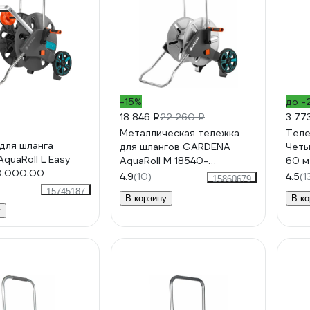
-15%
до -
18 846 ₽
22 260 ₽
3 77
Металлическая тележка
Теле
для шланга
для шлангов GARDENA
Четы
quaRoll L Easy
AquaRoll M 18540-
60 м
0.000.00
20.000.00
F
4.9
(10)
4.5
(1
15860679
15745187
В корзину
В ко
у