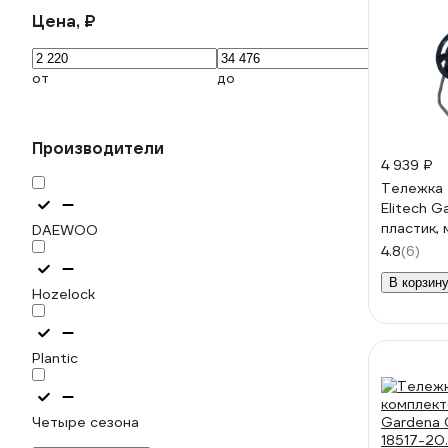
Цена, ₽
от
до
Производители
4 939 ₽
Тележка 
Elitech G
пластик,
DAEWOO
1/2x50м 
4.8
(6)
В корзин
Hozelock
Plantic
Четыре сезона