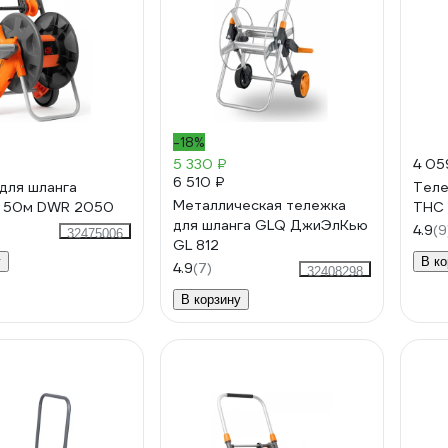
-18%
5 330 ₽
4 05
6 510 ₽
для шланга
Теле
Металлическая тележка
50м DWR 2050
THC 
для шланга GLQ ДжиЭлКью
4.9
(9
32475006
GL 812
у
В ко
4.9
(7)
32408298
В корзину