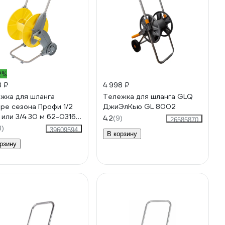
2%
3 ₽
4 998 ₽
жка для шланга
Тележка для шланга GLQ
ре сезона Профи 1/2
ДжиЭлКью GL 8002
 или 3/4 30 м 62-0316-
4.2
(9)
26585870
3)
39609594
В корзину
рзину