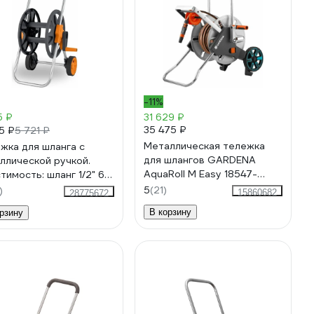
-11%
5 ₽
31 629 ₽
35 475 ₽
5 ₽
5 721 ₽
Металлическая тележка
жка для шланга с
для шлангов GARDENA
ллической ручкой.
AquaRoll M Easy 18547-
тимость: шланг 1/2" 60
20.000.00
8" 50 м, 3/4" 40 м GLQ
5
(21)
)
15860682
28775672
лКью GL 810
В корзину
рзину