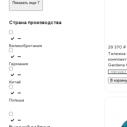
Показать еще 7
Страна производства
Великобритания
29 370 ₽
Тележка 
комплект
Германия
Gardena C
18517-20
20816067
В корзин
Китай
Польша