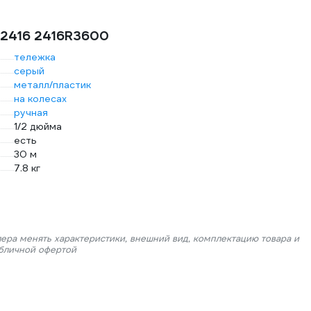
s 2416 2416R3600
тележка
серый
металл/пластик
на колесах
ручная
1/2 дюйма
есть
30 м
7.8 кг
лера менять характеристики, внешний вид, комплектацию товара и
убличной офертой