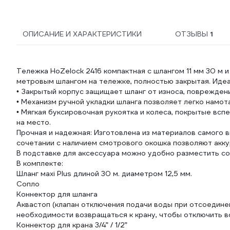
ОПИСАНИЕ И ХАРАКТЕРИСТИКИ
ОТЗЫВЫ
1
Тележка HoZelock 2416 компактная с шлангом 11 мм 30 м 
метровым шлангом на тележке, полностью закрытая. Идеа
• Закрытый корпус защищает шланг от износа, повреждени
• Механизм ручной укладки шланга позволяет легко намот
• Мягкая буксировочная рукоятка и колеса, покрытые вс
на место.
Прочная и надежная: Изготовлена из материалов самого 
сочетании с наличием смотрового окошка позволяют аккур
В подставке для аксессуара можно удобно разместить со
В комплекте:
Шланг мaxi Plus длиной 30 м. диаметром 12,5 мм.
Сопло
Коннектор для шланга
Аквастоп (клапан отключения подачи воды при отсоединен
необходимости возвращаться к крану, чтобы отключить во
Коннектор для крана 3/4” / 1/2”