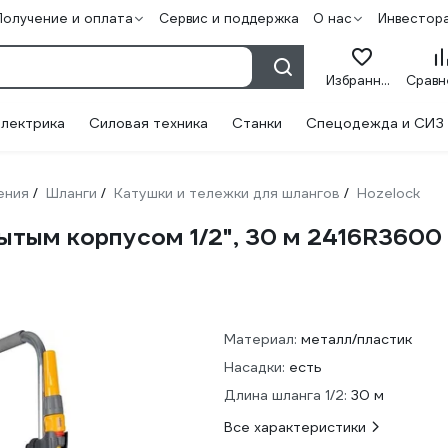
Получение и оплата
Сервис и поддержка
О нас
Инвестор
Избранное
лектрика
Силовая техника
Станки
Спецодежда и СИЗ
ения
Шланги
Катушки и тележки для шлангов
Hozelock
/
/
/
рытым корпусом 1/2", 30 м 2416R3600
Материал:
металл/пластик
Насадки:
есть
Длина шланга 1/2:
30 м
Все характеристики