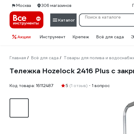
Москва
306 магазинов
Каталог
Акции
Инструмент
Крепеж
Всё для сада
Э
Главная
Всё для сада
Товары для полива и водоснабж
/
/
Тележка Hozelock 2416 Plus с зак
Код товара:
16112487
5
(1 отзыв)
1 вопрос