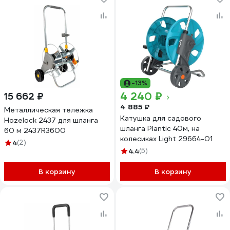
-13%
4 240 ₽
15 662 ₽
4 885 ₽
Металлическая тележка
Катушка для садового
Hozelock 2437 для шланга
шланга Plantic 40м, на
60 м 2437R3600
колесиках Light 29664-01
4
(2)
4.4
(5)
В корзину
В корзину