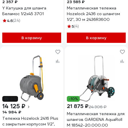
2 357 ₽
23 585 ₽
Y Катушка для шланга
Металлическая тележка
Беламос 1/2x45 3701
Hozelock 2436 со шлангом
1/2", 30 м 2436R3600
4.6
(24)
5
(4)
В корзину
В корзину
-6%
-10%
14 125 ₽
21 875 ₽
24 306 ₽
14 984 ₽
Металлическая тележка для
Тележка Hozelock 2416 Plus
шлангов GARDENA AquaRoll
с закрытым корпусом 1/2",
M 18542-20.000.00