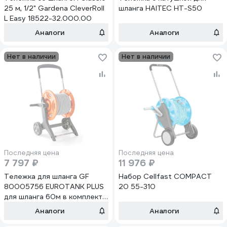
25 м, 1/2" Gardena CleverRoll
шланга HAITEC HT-S50
L Easy 18522-32.000.00
Аналоги
Аналоги
Нет в наличии
Нет в наличии
Последняя цена
Последняя цена
7 797 ₽
11 976 ₽
Тележка для шланга GF
Набор Cellfast COMPACT
80005756 EUROTANK PLUS
20 55-310
для шланга 60м в комплекте
со шлангом 1/2 20м
Аналоги
Аналоги
Б0059646