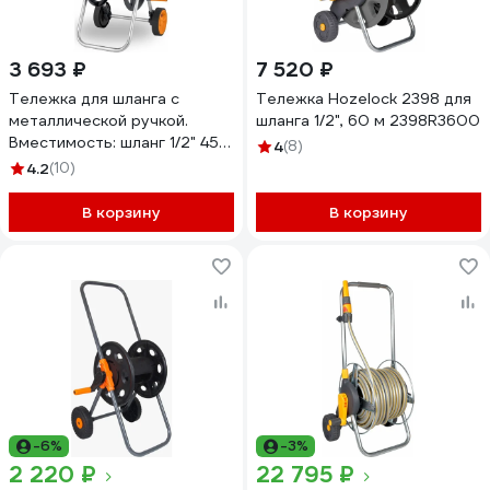
3 693 ₽
7 520 ₽
Тележка для шланга с
Тележка Hozelock 2398 для
металлической ручкой.
шланга 1/2", 60 м 2398R3600
Вместимость: шланг 1/2" 45
4
(8)
м, 5/8" 35 м, 3/4" 25 м GLQ
4.2
(10)
ДжиЭлКью GL 860
В корзину
В корзину
-6%
-3%
2 220 ₽
22 795 ₽