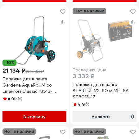
Нет в наличии
-10%
21 134 ₽
Последняя цена
23 483 ₽
3 332 ₽
Тележка для шланга
Тележка для шланга
Gardena AquaRoll M со
STARTUL 1/2, 60 м METSA
шлангом Classic 18512-
ST6013-17
20.000.00
4.9
(29)
4.4
(5)
В корзину
Аналоги
Нет в наличии
Нет в наличии