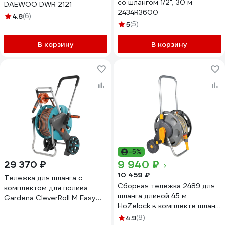
со шлангом 1/2", 30 м
DAEWOO DWR 2121
2434R3600
4.8
(6)
5
(5)
В корзину
В корзину
-5%
9 940 ₽
29 370 ₽
10 459 ₽
Тележка для шланга с
Сборная тележка 2489 для
комплектом для полива
шланга длиной 45 м
Gardena CleverRoll M Easy
HoZelock в комплекте шланг
18517-20.000.00
Select 12.5 мм, 20 м
4.9
(8)