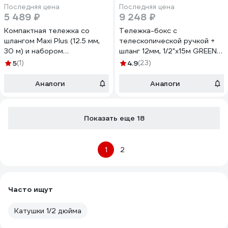
Последняя цена
Последняя цена
5 489 ₽
9 248 ₽
Компактная тележка со
Тележка-бокс с
шлангом Maxi Plus (12.5 мм,
телескопической ручкой +
30 м) и набором
шланг 12мм, 1/2"х15м GREEN
коннекторов Hozelock
APPLE GWHC2-049
5
(1)
4.9
(23)
2416P0000
Б0003108
Аналоги
Аналоги
Показать еще 18
1
2
Часто ищут
Катушки 1/2 дюйма