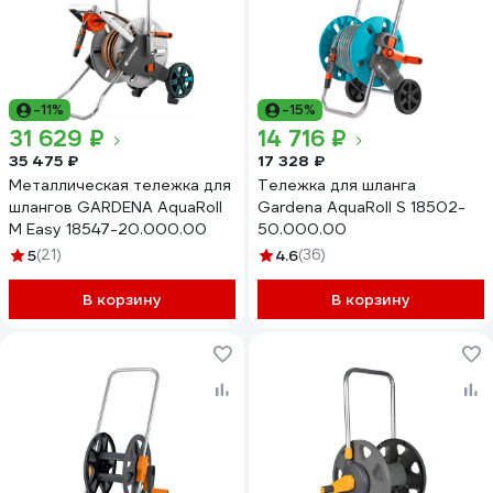
-11%
-15%
31 629 ₽
14 716 ₽
35 475 ₽
17 328 ₽
Металлическая тележка для
Тележка для шланга
шлангов GARDENA AquaRoll
Gardena AquaRoll S 18502-
M Easy 18547-20.000.00
50.000.00
5
(21)
4.6
(36)
В корзину
В корзину