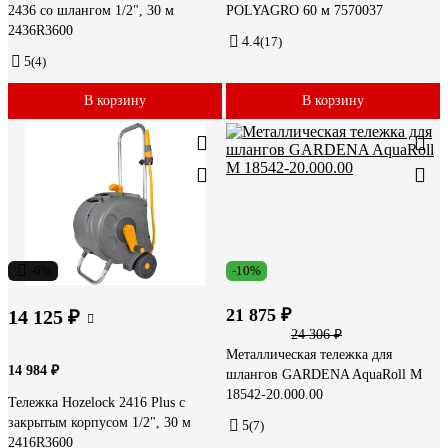
2436 со шлангом 1/2", 30 м
POLYAGRO 60 м 7570037
2436R3600
4.4
(17)
5
(4)
В корзину
В корзину
-6%
-10%
21 875 ₽
14 125 ₽
24 306 ₽
Металлическая тележка для
14 984 ₽
шлангов GARDENA AquaRoll M
18542-20.000.00
Тележка Hozelock 2416 Plus с
закрытым корпусом 1/2", 30 м
5
(7)
2416R3600