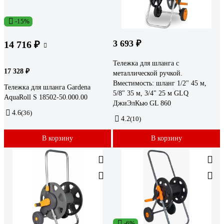
-15%
3 693 ₽
14 716 ₽
Тележка для шланга с
17 328 ₽
металлической ручкой.
Вместимость: шланг 1/2" 45 м,
Тележка для шланга Gardena
5/8" 35 м, 3/4" 25 м GLQ
AquaRoll S 18502-50.000.00
ДжиЭлКью GL 860
4.6
(36)
4.2
(10)
В корзину
В корзину
-6%