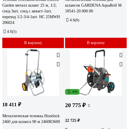
Garden металл шланг 25 м, 1/2;
шлангов GARDENA AquaRoll M
соед-3шт, соед.с акваст-1шт,
18541-20.000.00
переход 1/2-3/4-1шт. HC 25MWH
4.6
(9)
206024
4.6
(5)
В корзину
В корзину
-9%
18 411 ₽
20 775 ₽
Металлическая тележка Hozelock
22 725 ₽
2460 для шланга 90 м 2460R3600