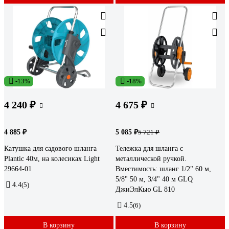
-13%
-18%
4 240 ₽
4 675 ₽
4 885 ₽
5 085 ₽
5 721 ₽
Катушка для садового шланга
Тележка для шланга с
Plantic 40м, на колесиках Light
металлической ручкой.
29664-01
Вместимость: шланг 1/2" 60 м,
5/8" 50 м, 3/4" 40 м GLQ
4.4
(5)
ДжиЭлКью GL 810
4.5
(6)
В корзину
В корзину