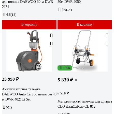
для полива DAEWOO 30 м DWR
50м DWR 2050
2131
4.6
(14)
4.8
(12)
В корзину
В корзину
-18%
25 990 ₽
5 330 ₽
Аккумуляторная тележка
6 510 ₽
DAEWOO Auto Cart со шлангом 40
м DWR 4021Li Set
Металлическая тележка для шланга
GLQ ДжиЭлКью GL 812
5
(2)