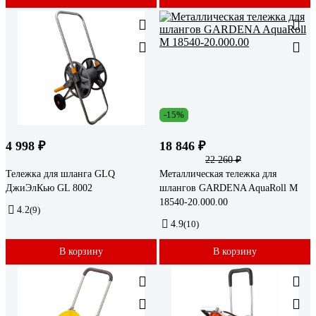
-15%
4 998 ₽
18 846 ₽
22 260 ₽
Тележка для шланга GLQ
Металлическая тележка для
ДжиЭлКью GL 8002
шлангов GARDENA AquaRoll M
18540-20.000.00
4.2
(9)
4.9
(10)
В корзину
В корзину