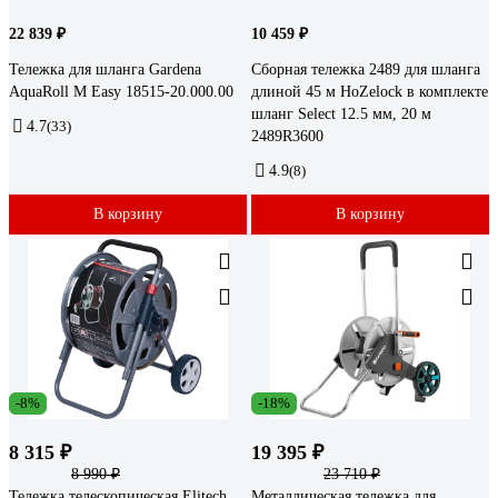
22 839 ₽
10 459 ₽
Тележка для шланга Gardena
Сборная тележка 2489 для шланга
AquaRoll M Easy 18515-20.000.00
длиной 45 м HoZelock в комплекте
шланг Select 12.5 мм, 20 м
4.7
(33)
2489R3600
4.9
(8)
В корзину
В корзину
-8%
-18%
8 315 ₽
19 395 ₽
8 990 ₽
23 710 ₽
Тележка телескопическая Elitech
Металлическая тележка для