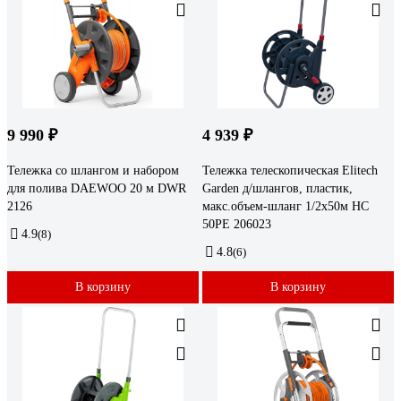
9 990 ₽
4 939 ₽
Тележка со шлангом и набором
Тележка телескопическая Elitech
для полива DAEWOO 20 м DWR
Garden д/шлангов, пластик,
2126
макс.объем-шланг 1/2x50м HC
50PE 206023
4.9
(8)
4.8
(6)
В корзину
В корзину