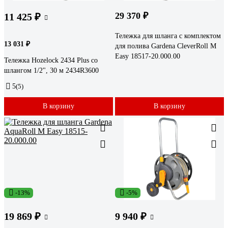
29 370 ₽
11 425 ₽
Тележка для шланга с комплектом
13 031 ₽
для полива Gardena CleverRoll M
Easy 18517-20.000.00
Тележка Hozelock 2434 Plus со
шлангом 1/2", 30 м 2434R3600
5
(5)
В корзину
В корзину
-13%
-5%
19 869 ₽
9 940 ₽