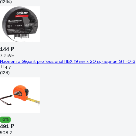
(1264)
144 ₽
7.2 ₽/м
Изолента Gigant professional ПВХ 19 мм х 20 м, черная GT-0-3
4.7
(128)
-3%
491 ₽
508 ₽