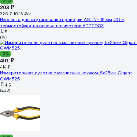
-37%
203 ₽
320 ₽
10.15 ₽/м
Изолента для жгутирования проводки AIRLINE 19 мм, 20 м,
термостойкая, на основе полиэстера ADPT003
5
(14)
-3%
401 ₽
414 ₽
Измерительная рулетка с магнитным крюком, 5x25мм Gigant
GWM525
4.5
(233)