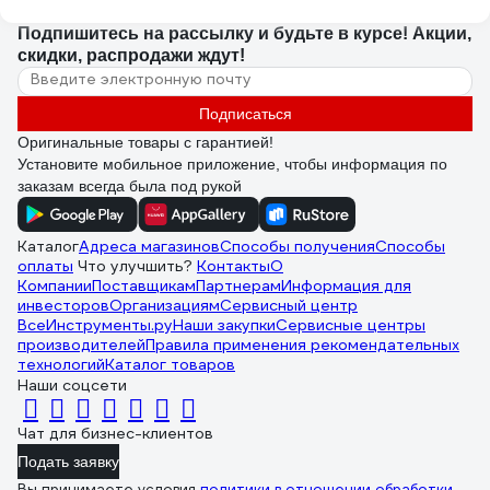
Подпишитесь
на рассылку
и будьте в курсе! Акции,
скидки, распродажи ждут!
Подписаться
Оригинальные товары с гарантией!
Установите мобильное приложение, чтобы информация по
заказам всегда была под рукой
Каталог
Адреса магазинов
Способы получения
Способы
оплаты
Что улучшить?
Контакты
О
Компании
Поставщикам
Партнерам
Информация для
инвесторов
Организациям
Сервисный центр
ВсеИнструменты.ру
Наши закупки
Сервисные центры
производителей
Правила применения рекомендательных
технологий
Каталог товаров
Наши соцсети
Чат для бизнес-клиентов
Подать заявку
Вы принимаете условия
политики в отношении обработки