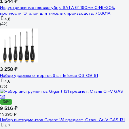
1 544 ₽
Индустриальные плоскогубцы SATA 6" 160мм CrNi +30%
прочности. Эталон для тяжёлых производств. 70301A
4.8
(42)
3 258 ₽
Набор ударных отверток 6 шт Inforce 06-09-91
4.6
(35)
-34%
9 516 ₽
14 390 ₽
Набор инструментов Gigant 131 предмет, Сталь Cr-V GAS 131
4.7