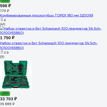
-23%
598 ₽
779 ₽
Комбинированные плоскогубцы TOPEX 180 мм 32D099
4
(41)
1 750 ₽
Набор отверток и бит Scheppach 100 предметов 1/4 Sch-
10100(65860)
3.9
(9)
-16%
33 703 ₽
39 888 ₽