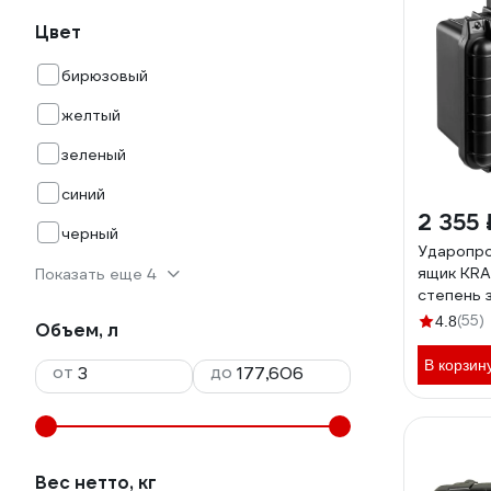
Цвет
бирюзовый
желтый
зеленый
синий
2 355 
черный
Ударопро
ящик KRA
Показать еще 4
степень з
38251-10
(55)
4.8
Объем, л
В корзин
от
до
Вес нетто, кг