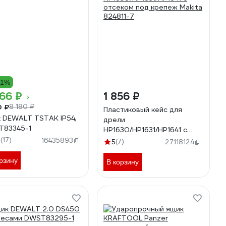
21%
66 ₽
1 856 ₽
0 ₽
8 180 ₽
Пластиковый кейс для
 DEWALT TSTAK IP54,
дрели
T83345-1
HP1630/HP1631/HP1641 с
отсеком под крепеж Makita
(17)
9
16435893
(7)
5
27118124
824811-7
рзину
В корзину