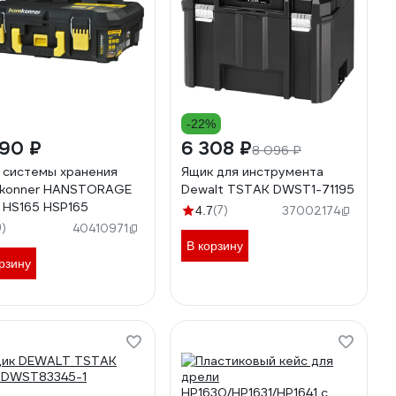
-22%
290 ₽
6 308 ₽
8 096 ₽
 системы хранения
Ящик для инструмента
skonner HANSTORAGE
Dewalt TSTAK DWST1-71195
 HS165 HSP165
(7)
4.7
37002174
9)
40410971
В корзину
рзину