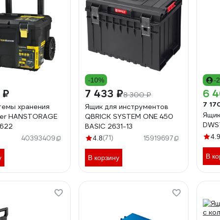
-10%
-
 ₽
7 433 ₽
6 4
8 300 ₽
7 17
темы хранения
Ящик для инструментов
Ящик
ner HANSTORAGE
QBRICK SYSTEM ONE 450
DWS
P622
BASIC 2631-13
4.
(71)
40393409
4.8
15919697
В ко
у
В корзину