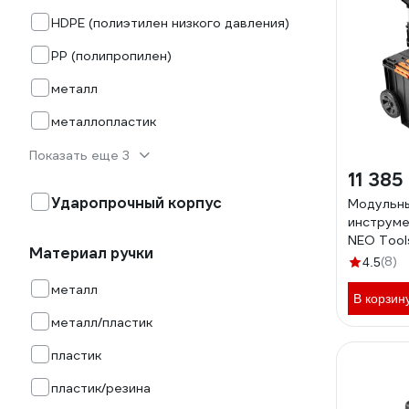
HDPE (полиэтилен низкого давления)
PP (полипропилен)
металл
металлопластик
Показать еще 3
11 385
Ударопрочный корпус
Модульны
инструме
NEO Tool
Материал ручки
(8)
4.5
металл
В корзин
металл/пластик
пластик
пластик/резина