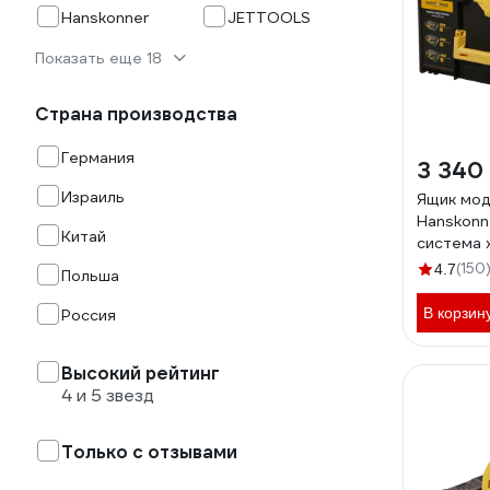
Hanskonner
JETTOOLS
Показать еще 18
Страна производства
Германия
3 340
Израиль
Ящик мо
Hanskonne
Китай
система 
HANSTOR
(150
4.7
Польша
HS215P
В корзин
Россия
Высокий рейтинг
4 и 5 звезд
Только с отзывами