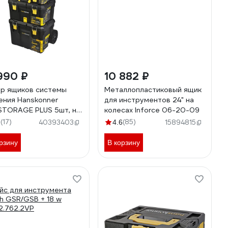
990 ₽
10 882 ₽
р ящиков системы
Металлопластиковый ящик
ения Hanskonner
для инструментов 24" на
TORAGE PLUS 5шт, на
колесах Inforce 06-20-09
сах HSP5KIT
(17)
(85)
9
40393403
4.6
15894815
рзину
В корзину