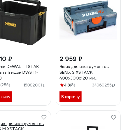
10 ₽
2 959 ₽
ль DEWALT TSTAK -
Ящик для инструментов
ытый ящик DWST1-
SENIX S XSTACK,
8
400х300х120 мм
S(Z082004)
(255)
(8)
9
15882801
4.8
34960255
рзину
В корзину