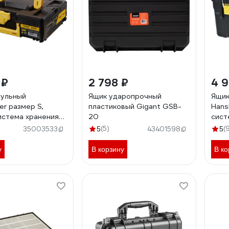
 ₽
2 798 ₽
4 
дульный
Ящик ударопрочный
Ящик
er размер S,
пластиковый Gigant GSB-
Hans
истема хранения
20
сист
AGE,
HAN
)
(5)
(
35003533
5
43401598
5
5.5x105мм HS105P
525
у
В корзину
В ко