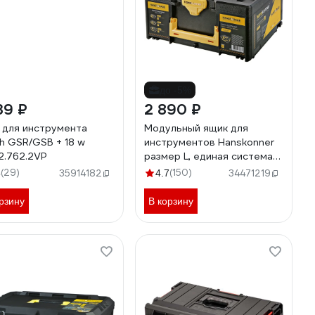
до -5%
39 ₽
2 890 ₽
 для инструмента
Модульный ящик для
h GSR/GSB + 18 w
инструментов Hanskonner
2.762.2VP
размер L, единая система
хранения HANSTORAGE,
(29)
(150)
5
35914182
4.7
34471219
395.5x295.5x185 мм HS185P
рзину
В корзину