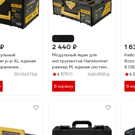
до -5%
 ₽
2 440 ₽
1 6
дульный
Модульный ящик для
Кейс
r р-р XL, единая
инструментов Hanskonner
Bosc
хранения
размер M, единая система
6.08
AGE,395.5x295.5x215мм
хранения HANSTORAGE,
)
(150)
35094379
4.7
34641895
4.
395.5x295.5x155 мм HS155P
у
В корзину
В ко