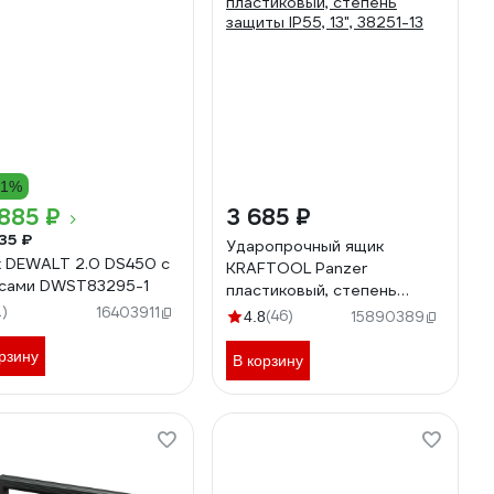
21%
885 ₽
3 685 ₽
35 ₽
Ударопрочный ящик
 DEWALT 2.0 DS450 с
KRAFTOOL Panzer
сами DWST83295-1
пластиковый, степень
2)
защиты IP55, 13", 38251-13
16403911
(46)
4.8
15890389
рзину
В корзину