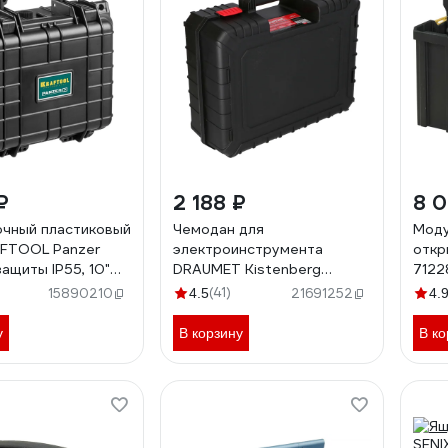
₽
2 188 ₽
8 0
чный пластиковый
Чемодан для
Моду
FTOOL Panzer
электроинструмента
откр
ащиты IP55, 10"
DRAUMET Kistenberg
7122
KHV40P-S411 4181
(41)
15890210
4.5
21691252
4.
у
В корзину
В ко