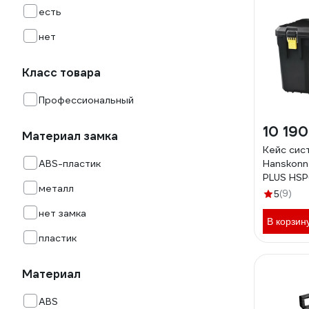
есть
нет
Класс товара
Профессиональный
10 190
Материал замка
Кейс сис
ABS-пластик
Hanskon
PLUS HS
металл
(9)
5
нет замка
В корзин
пластик
Материал
ABS