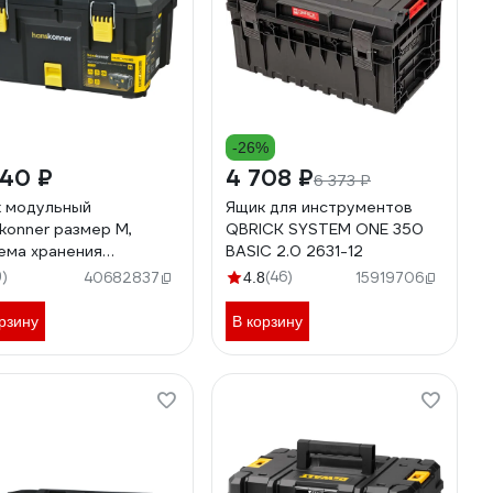
-26%
940 ₽
4 708 ₽
6 373 ₽
 модульный
Ящик для инструментов
konner размер M,
QBRICK SYSTEM ONE 350
ема хранения
BASIC 2.0 2631-12
STORAGE PLUS,
9)
(46)
40682837
4.8
15919706
x373x280мм HSP280
рзину
В корзину