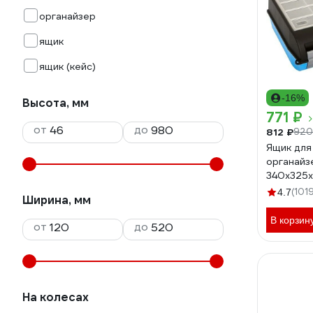
органайзер
ящик
ящик (кейс)
-16%
Высота, мм
771 ₽
от
до
812 ₽
920
Ящик для
органайз
340х325х
(101
4.7
Ширина, мм
В корзин
от
до
На колесах