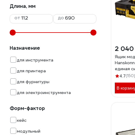
Длина, мм
от
до
Назначение
2 040
Ящик мо
для инструмента
Hanskonn
единая с
для принтера
HANSTOR
(150
4.7
395.5x29
для фурнитуры
В корзин
для электроинструмента
Форм-фактор
кейс
модульный