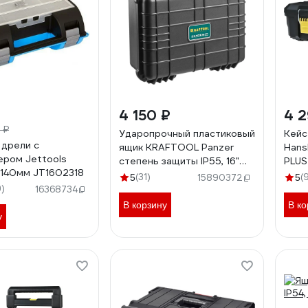
4 150 ₽
4 
 ₽
Ударопрочный пластиковый
Кейс
 дрели с
ящик KRAFTOOL Panzer
Han
ером Jettools
степень защиты IP55, 16"
PLUS
140мм JT1602318
38251-16
(31)
(
5
15890372
5
9)
16368734
В корзину
В ко
у