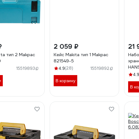
₽
2 059 ₽
21 
ita тип 2 Makpac
Кейс Makita тип 1 Makpac
Набо
0
821549-5
хран
HANS
(28)
15519893
4.9
15519892
коле
4.
у
В корзину
В ко