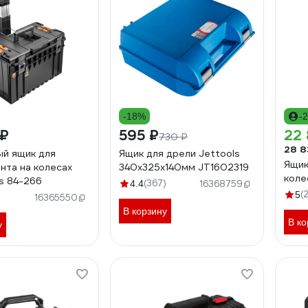
-18%
-
 ₽
595 ₽
22 
730 ₽
28 8
й ящик для
Ящик для дрели Jettools
Ящик
нта на колесах
340х325х140мм JT1602319
коле
s 84-266
(367)
4.4
16368759
(
5
16365550
В корзину
В ко
у