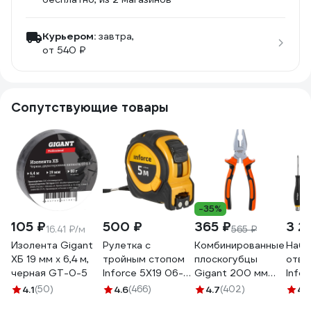
Курьером:
завтра,
от 540 ₽
Сопутствующие товары
-35%
105 ₽
500 ₽
365 ₽
3 2
16.41 ₽/м
565 ₽
Изолента Gigant
Рулетка с
Комбинированные
Набо
ХБ 19 мм х 6,4 м,
тройным стопом
плоскогубцы
отве
черная GT-0-5
Inforce 5Х19 06-
Gigant 200 мм
Info
11-70
GCP 200
4.1
(50)
4.6
(466)
4.7
(402)
4.