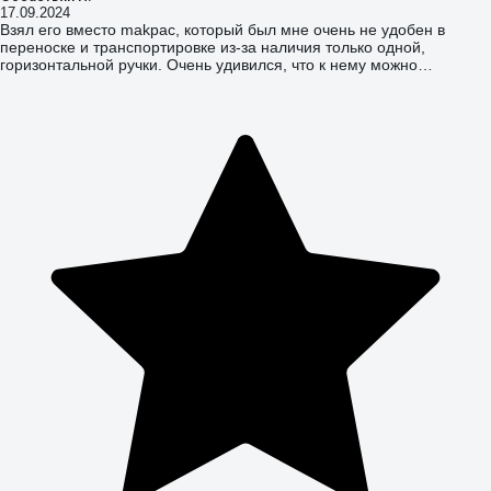
17.09.2024
Взял его вместо makpac, который был мне очень не удобен в
переноске и транспортировке из-за наличия только одной,
горизонтальной ручки. Очень удивился, что к нему можно
прикрепить makpac, наоборот не получается:), еще к нему
крепиться festool. После незначительной подрезки вкладыш от
макпака встал сюда отлично. Ящик удобный в переноске, есть и
вертикальная и горизонтальная ручки, крепкий, стоять, сидеть на
нем вполне возможно. Из недостатков - это в первую очередь
цена, второе - это защелка, она единственная и не производить
ощущение очень надежной, если она сломается, то вопрос как
закрыть ящик и где взять другую будет очень острый,
альтернативных нет. Кроме того, при данной защелке "натянуть"
крышку, когда что-то внутри не много упирается в нее не
получается. Для тех, кто любит таскать такие ящики на плече - есть
специальные приспособления, чтобы пропустить стропу.