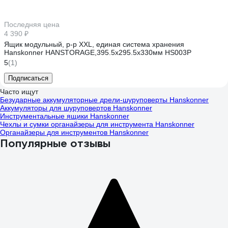
Последняя цена
4 390 ₽
Ящик модульный, р-р XXL, единая система хранения
Hanskonner HANSTORAGE,395.5x295.5x330мм HS003P
5
(1)
Подписаться
Часто ищут
Безударные аккумуляторные дрели-шуруповерты Hanskonner
Аккумуляторы для шуруповертов Hanskonner
Инструментальные ящики Hanskonner
Чехлы и сумки органайзеры для инструмента Hanskonner
Органайзеры для инструментов Hanskonner
Популярные отзывы