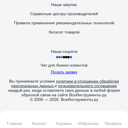
Общие моменты. Запах. Он есть, но не вонь как от дешёвого
Наши закупки
кейса, а именно небольшой запах пластика, в прочем
рассеивается он не быстро, но слабеет со временем, отвращения
Сервисные центры производителей
не вызывает. Эва коврики. Не понял их, но есть и ладно,
скопившийся мусор удобно выкинуть, и то хорошо. Вывод. Система
Правила применения рекомендательных технологий
не без нюансов, но хорошая и за свою цену стоящая. Если ты
педант и эстет - тебе мимо, просто нужно что-то удобное для
Каталог товаров
работы и заработка и готовы мириться с описаными выше
моментами - бери, не пожалеешь.
Наши соцсети
Чат для бизнес-клиентов
Подать заявку
Вы принимаете условия
политики в отношении обработки
персональных данных
и
пользовательского соглашения
каждый раз, когда оставляете свои данные в любой форме
обратной связи на сайте ВсеИнструменты.ру
© 2006 — 2026. ВсеИнструменты.ру
Главная
Каталог
Корзина
Избранное
Профиль