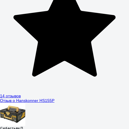
14 отзывов
Отзыв о Hanskonner HS155P
Себастьян П.