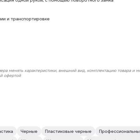
ксация одной рукой, с помощью поворотного замка
ии и транспортировке
лера менять характеристики, внешний вид, комплектацию товара и м
ой офертой
астика
Черные
Пластиковые черные
Профессиональные