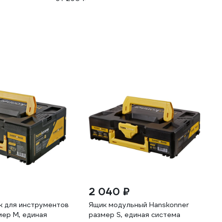
2 040 ₽
к для инструментов
Ящик модульный Hanskonner
мер M, единая
размер S, единая система