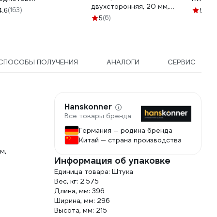
двухсторонняя, 20 мм,
ксимальный комплект
(163)
(36)
4.6
5
0.4 мм 00-00008227
я СТО и автосервисов.
(6)
5
510
СПОСОБЫ ПОЛУЧЕНИЯ
АНАЛОГИ
СЕРВИС
Hanskonner
Все товары бренда
Германия — родина бренда
Китай — страна производства
м,
Информация об упаковке
Единица товара: Штука
Вес, кг: 2.575
Длина, мм: 396
Ширина, мм: 296
Высота, мм: 215