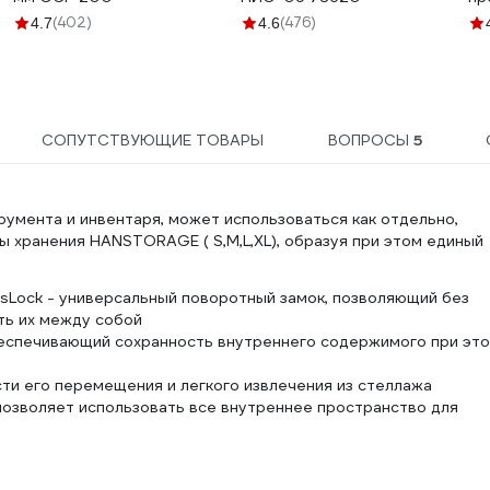
Ма
(402)
(476)
4.7
4.6
дл
09
СОПУТСТВУЮЩИЕ ТОВАРЫ
ВОПРОСЫ
5
румента и инвентаря, может использоваться как отдельно,
ы хранения HANSTORAGE ( S,M,L,XL), образуя при этом единый
sLock - универсальный поворотный замок, позволяющий без
ть их между собой
беспечивающий сохранность внутреннего содержимого при это
ти его перемещения и легкого извлечения из стеллажа
позволяет использовать все внутреннее пространство для