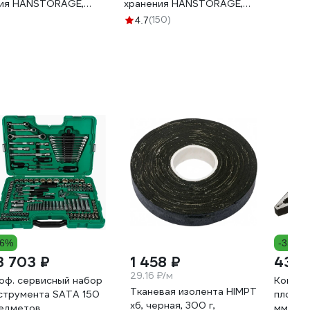
ния HANSTORAGE,
хранения HANSTORAGE,
5 мм HS155P
395.5x295.5x105мм HS105P
(150)
4.7
16%
-35%
3 703 ₽
1 458 ₽
435 
29.16 ₽/м
оф. сервисный набор
Комбин
Тканевая изолента HIMPT
струмента SATA 150
плоско
хб, черная, 300 г,
едметов.
мм 06-