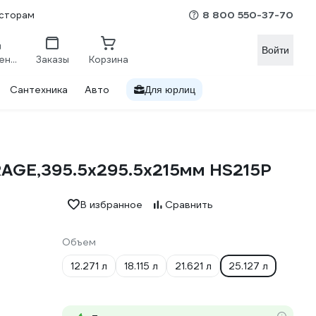
8 800 550-37-70
сторам
Войти
Сравнение
Заказы
Корзина
Сантехника
Авто
Для юрлиц
RAGE,395.5x295.5x215мм HS215P
В избранное
Сравнить
Объем
12.271 л
18.115 л
21.621 л
25.127 л