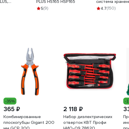
LUS,
PLUS HS165 HSP165
система хране
м HSP280
395.5x295.5x15
(9)
(150)
5
4.7
-35%
-
365 ₽
2 118 ₽
3
Комбинированные
Набор диэлектрических
Пр
плоскогубцы Gigant 200
отверток КВТ Профи
ин
мм GCP 200
НИО-09 78620
пр