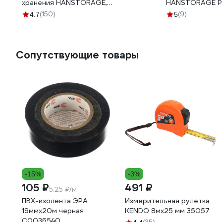
хранения HANSTORAGE,
HANSTORAGE P
395.5x295.5x185 мм HS185P
525x373x280м
(150)
(9)
4.7
5
Сопутствующие товары
-15%
-3%
105 ₽
491 ₽
5.25 ₽/м
ПВХ-изолента ЭРА
Измерительная рулетка
19ммх20м черная
KENDO 8мх25 мм 35057
C0036540