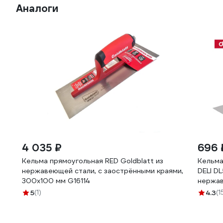
Аналоги
4 035 ₽
696 
Кельма прямоугольная RED Goldblatt из
Кельма
нержавеющей стали, с заострёнными краями,
DELI D
300х100 мм G16114
нержав
5
(1)
4.3
(1