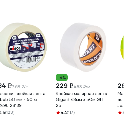
-4%
84 ₽
229 ₽
268 
7.68 ₽/м
4.58 ₽/м
лярная клейкая лента
Клейкая малярная лента
Малярн
ibob 50 мм х 50 м
Gigant 48мм x 50м GIT-
лента 
2496 28139
25
зелена
мм, 50
4.4
(128)
4.4
(117)
4.7
(8