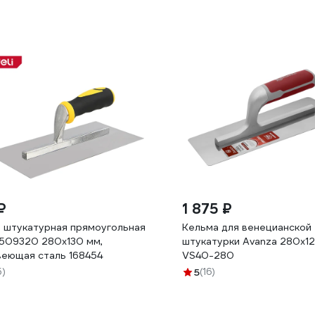
₽
1 875 ₽
 штукатурная прямоугольная
Кельма для венецианской
L509320 280х130 мм,
штукатурки Avanza 280x1
еющая сталь 168454
VS40-280
5)
5
(16)