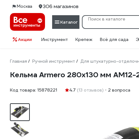
306 магазинов
Москва
Каталог
Акции
Инструмент
Крепеж
Всё для сада
Э
Главная
Ручной инструмент
Для штукатурно-отделоч
/
/
Кельма Armero 280х130 мм AM12-
Код товара:
15878221
4.7
(13 отзывов)
2 вопроса