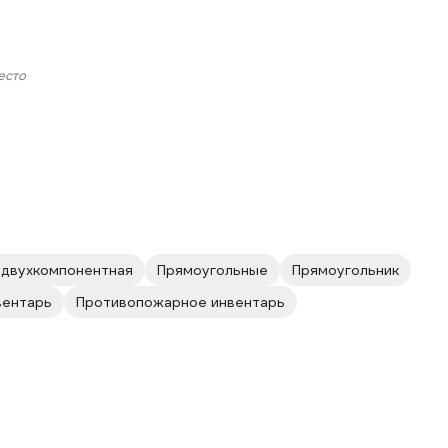
есто
 двухкомпонентная
Прямоугольные
Прямоугольник
вентарь
Противопожарное инвентарь