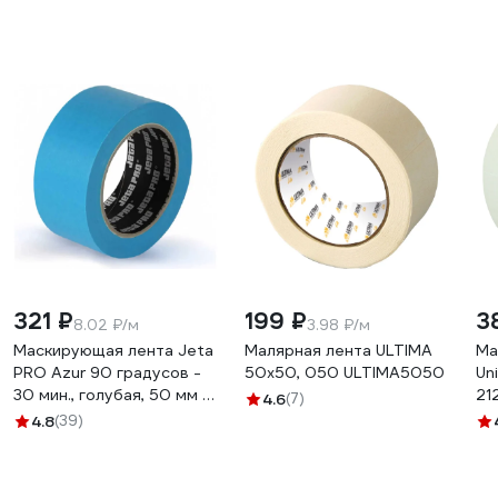
321 ₽
199 ₽
3
8.02 ₽/м
3.98 ₽/м
Маскирующая лента Jeta
Малярная лента ULTIMA
Ма
PRO Azur 90 градусов -
50x50, 050 ULTIMA5050
Un
30 мин., голубая, 50 мм х
21
4.6
(7)
40 м 58490/50
4.8
(39)