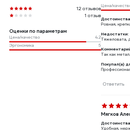
Цена/качеств
12 отзывов
1 отзыв
Достоинства
Ровная, крепк
Оценки по параметрам
Недостатки:
Цена/качество
4.2
Тяжеловата, 
Эргономика
5
Комментарий
Так как метал
Покупал(а) д
Профессионал
Ответить
Мягков Але
Достоинства
Удобная, нерж