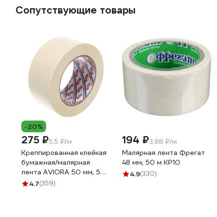
Сопутствующие товары
-20%
275 ₽
194 ₽
5.5 ₽/м
3.88 ₽/м
Креппированная клейкая
Малярная лента Фрегат
бумажная/малярная
48 мм, 50 м КР10
лента AVIORA 50 мм, 50
4.9
(330)
м 304-010
4.7
(359)