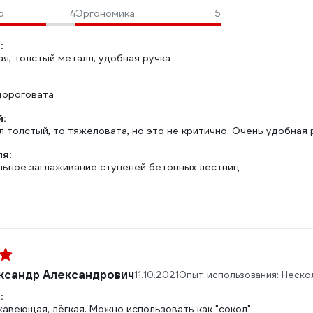
о
4
Эргономика
5
:
ая, толстый металл, удобная ручка
дороговата
:
л толстый, то тяжеловата, но это не критично. Очень удобная 
ля:
ьное заглаживание ступеней бетонных лестниц
ксандр Александрович
11.10.2021
Опыт использования: Неско
:
авеющая, лёгкая. Можно использовать как "сокол".