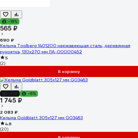
-18%
565 ₽
690 ₽
Кельма Toolberg 1401200 нержавеющая сталь, деревянная
рукоятка, 130x270 мм ЛА-00000452
5
(2)
В корзину
-16%
-6%
1 745 ₽
2 083 ₽
Кельма Goldblatt 305x127 мм G03463
4.8
(20)
В корзину