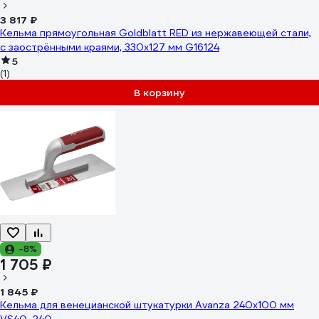
3 817 ₽
Кельма прямоугольная Goldblatt RED из нержавеющей стали,
с заострёнными краями, 330х127 мм G16124
5
(1)
В корзину
-8%
1 705 ₽
1 845 ₽
Кельма для венецианской штукатурки Avanza 240x100 мм