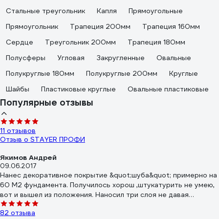
Стальные треугольник
Капля
Прямоугольные
Прямоугольник
Трапеция 200мм
Трапеция 160мм
Сердце
Треугольник 200мм
Трапеция 180мм
Полусферы
Угловая
Закругленные
Овальные
Полукруглые 180мм
Полукруглые 200мм
Круглые
Шайбы
Пластиковые круглые
Овальные пластиковые
Популярные отзывы
11 отзывов
Отзыв о STAYER ПРОФИ
Якимов Андрей
09.06.2017
Нанес декоративное покрытие &quot;шуба&quot; примерно на
60 М2 фундамента. Получилось хорош ,штукатурить не умею,
вот и вышел из положения. Наносил три слоя не давая
подсыхать предыдущим. Потом грунтовка глубокого
82 отзыва
проникновения. Все держаться уже 4й год.