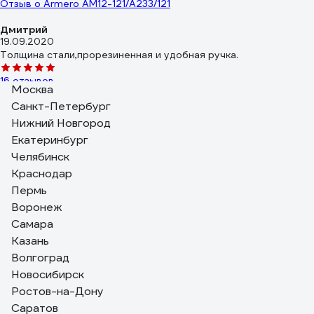
Отзыв о Armero AM12-121/A233/121
Дмитрий
19.09.2020
Толщина стали,прорезиненная и удобная ручка.
16 отзывов
Москва
Отзыв о Armero A231/421
Санкт-Петербург
Артем С.
Нижний Новгород
10.01.2021
Екатеринбург
Сталь, ручка, пятка стальная.
Челябинск
Краснодар
Пермь
Воронеж
Самара
Казань
Волгоград
Новосибирск
Ростов-на-Дону
Саратов