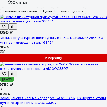
Фильтры
Наличие в магазинах
Цена
Производители
696 ₽
Кельма штукатурная прямоугольная DELI DL509320 280х130
мм, нержавеющая сталь 168454
4.3
(15)
В корзину
-9%
810 ₽
893 ₽
Венецианская кельма Управдом 240х100 мм, из нержав. стали,
ручка из древесины 4100003307