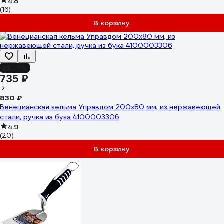
4.8
(16)
В корзину
-11%
735 ₽
830 ₽
Венецианская кельма Управдом 200х80 мм, из нержавеющей
стали, ручка из бука 4100003306
4.9
(20)
В корзину