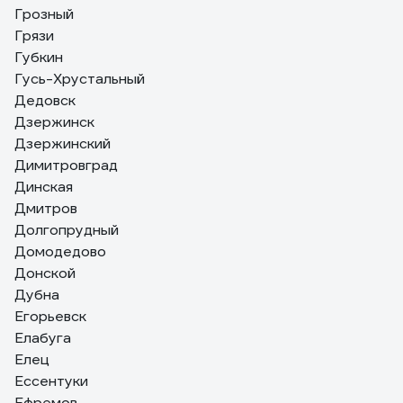
Грозный
Грязи
Губкин
Гусь-Хрустальный
Дедовск
Дзержинск
Дзержинский
Димитровград
Динская
Дмитров
Долгопрудный
Домодедово
Донской
Дубна
Егорьевск
Елабуга
Елец
Ессентуки
Ефремов