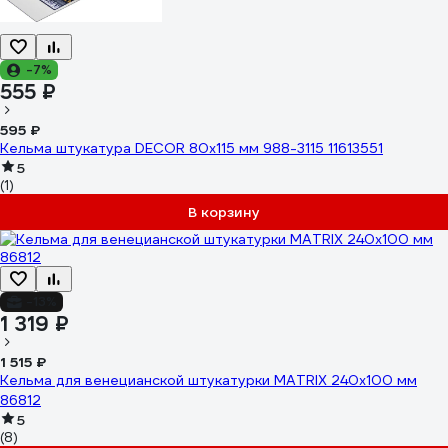
-7%
555 ₽
595 ₽
Кельма штукатура DЕCOR 80x115 мм 988-3115 11613551
5
(1)
В корзину
-13%
1 319 ₽
1 515 ₽
Кельма для венецианской штукатурки MATRIX 240х100 мм
86812
5
(8)