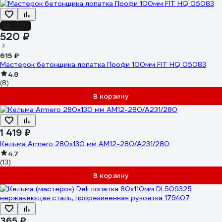
-15%
520 ₽
615 ₽
Мастерок бетонщика лопатка Профи 100мм FIT HQ 05083
4.8
(8)
В корзину
1 419 ₽
Кельма Armero 280х130 мм AM12-280/A231/280
4.7
(13)
В корзину
365 ₽