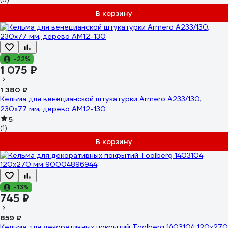
В корзину
-22%
1 075 ₽
1 380 ₽
Кельма для венецианской штукатурки Armero А233/130,
230x77 мм, дерево AM12-130
5
(1)
В корзину
-13%
745 ₽
859 ₽
Кельма для декоративных покрытий Toolberg 1403104 120x270