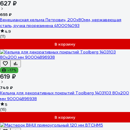
627 ₽
655 ₽
Венецианская кельма Петрович, 200x80мм, нержавеющая
сталь, ручка прорезинена 4100014093
4.9
(11)
В корзину
-17%
619 ₽
749 ₽
Кельма для декоративных покрытий Toolberg 1403103 80x200
мм 90004896938
5
(16)
В корзину