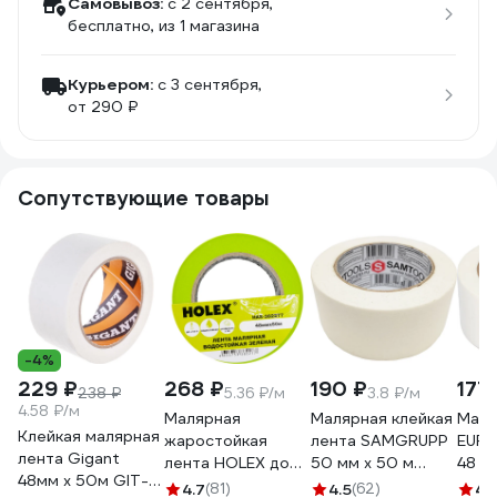
Самовывоз:
c 2 сентября,
бесплатно
, из 1 магазина
Курьером:
c 3 сентября,
от 290 ₽
Сопутствующие товары
-4%
229 ₽
268 ₽
190 ₽
177
238 ₽
5.36 ₽/м
3.8 ₽/м
4.58 ₽/м
Малярная
Малярная клейкая
Маля
Клейкая малярная
жаростойкая
лента SAMGRUPP
EUR
лента Gigant
лента HOLEX до
50 мм х 50 м
48 м
48мм x 50м GIT-
100С, зеленая,
SAMC-
4.7
(81)
4.5
(62)
4.