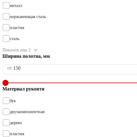
металл
нержавеющая сталь
пластик
сталь
Показать еще 2
Ширина полотна, мм
от
Материал рукояти
бук
двухкомпонентная
дерево
пластик