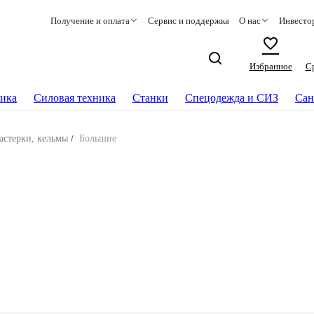
Получение и оплата
Сервис и поддержка
О нас
Инвесто
Избранное
С
ика
Силовая техника
Станки
Спецодежда и СИЗ
Сан
астерки, кельмы
/
Большие