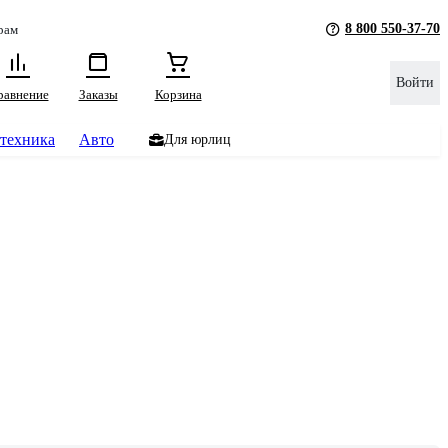
8 800 550-37-70
рам
Войти
равнение
Заказы
Корзина
техника
Авто
Для юрлиц