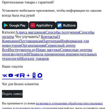
Оригинальные товары с гарантией!
Установите мобильное приложение, чтобы информация по заказам
всегда была под рукой
Каталог
Адреса магазинов
Способы получения
Способы
оплаты
Что улучшить?
Контакты
О
Компании
Поставщикам
Партнерам
Информация для
инвесторов
Организациям
Сервисный центр
ВсеИнструменты.ру
Наши закупки
Сервисные центры
производителей
Правила применения рекомендательных
технологий
Каталог товаров
Наши соцсети
Чат для бизнес-клиентов
Подать заявку
Вы принимаете условия
политики в отношении обработки персональных
данных
и
пользовательского соглашения
каждый раз, когда оставляете свои