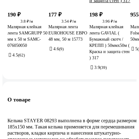
190 ₽
177 ₽
198 ₽
955
3.8 ₽/м
3.54 ₽/м
3.96 ₽/м
Малярная клейкая
Малярная лента
Малярная клейкая
Маля
лента SAMGRUPP 50
EUROHOUSE ЕВРО
лента GAVIAL (
Fols
мм х 50 м SAMC-
48 мм, 50 м 15773
Бумажный скотч /
50м
076050050
КРЕПП ) 50ммх50м (
4.6
(9)
5
(
Краска и защита стен
4.5
(62)
) 317
3.9
(39)
О товаре
Кельма STAYER 08293 выполнена в форме сердца размером
185х150 мм. Такая кельма применяется для перемешивания
растворов, кладки кирпича и нанесения штукатурно-