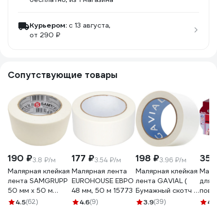
Курьером:
c 13 августа,
от 290 ₽
Сопутствующие товары
190 ₽
177 ₽
198 ₽
354
3.8 ₽/м
3.54 ₽/м
3.96 ₽/м
Малярная клейкая
Малярная лента
Малярная клейкая
Маля
лента SAMGRUPP
EUROHOUSE ЕВРО
лента GAVIAL (
для 
50 мм х 50 м
48 мм, 50 м 15773
Бумажный скотч /
пове
SAMC-
КРЕПП )
IRFI
4.5
(62)
4.6
(9)
3.9
(39)
4.
076050050
50ммх50м (
мм, 