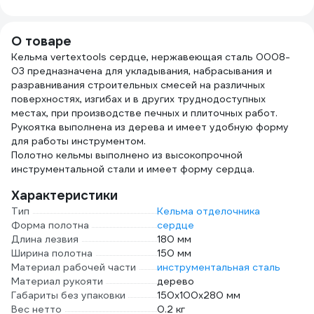
Краска и защита
Mr.S
стен ) 317
О товаре
Кельма vertextools сердце, нержавеющая сталь 0008-
03 предназначена для укладывания, набрасывания и
разравнивания строительных смесей на различных
поверхностях, изгибах и в других труднодоступных
местах, при производстве печных и плиточных работ.
Рукоятка выполнена из дерева и имеет удобную форму
для работы инструментом.
Полотно кельмы выполнено из высокопрочной
инструментальной стали и имеет форму сердца.
Характеристики
Тип
Кельма отделочника
Форма полотна
сердце
Длина лезвия
180 мм
Ширина полотна
150 мм
Материал рабочей части
инструментальная сталь
Материал рукояти
дерево
Габариты без упаковки
150x100x280 мм
Вес нетто
0.2 кг