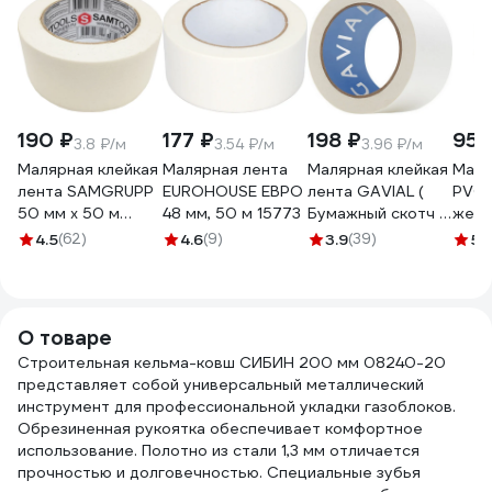
190 ₽
177 ₽
198 ₽
955
3.8 ₽/м
3.54 ₽/м
3.96 ₽/м
Малярная клейкая
Малярная лента
Малярная клейкая
Маля
лента SAMGRUPP
EUROHOUSE ЕВРО
лента GAVIAL (
PVC 
50 мм х 50 м
48 мм, 50 м 15773
Бумажный скотч /
желт
SAMC-
КРЕПП )
024
4.5
(62)
4.6
(9)
3.9
(39)
5
(
076050050
50ммх50м (
Краска и защита
стен ) 317
О товаре
Строительная кельма-ковш СИБИН 200 мм 08240-20
представляет собой универсальный металлический
инструмент для профессиональной укладки газоблоков.
Обрезиненная рукоятка обеспечивает комфортное
использование. Полотно из стали 1,3 мм отличается
прочностью и долговечностью. Специальные зубья