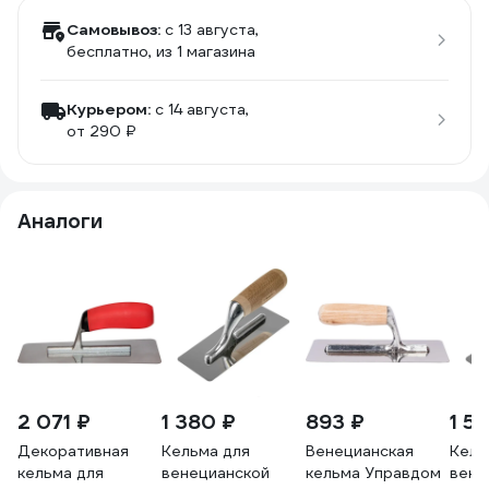
Самовывоз:
c 13 августа,
бесплатно
, из 1 магазина
Курьером:
c 14 августа,
от 290 ₽
Аналоги
2 071 ₽
1 380 ₽
893 ₽
1 5
Декоративная
Кельма для
Венецианская
Кель
кельма для
венецианской
кельма Управдом
вене