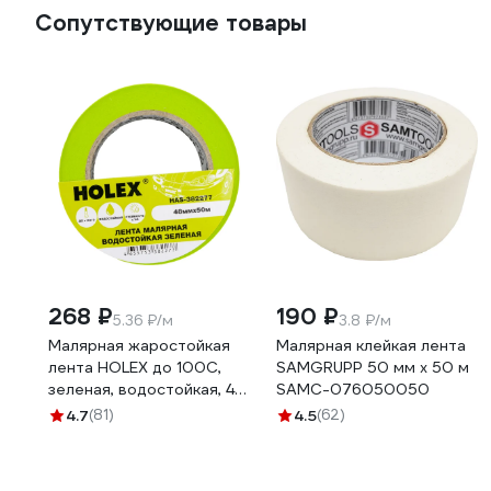
Сопутствующие товары
268 ₽
190 ₽
5.36 ₽/м
3.8 ₽/м
Малярная жаростойкая
Малярная клейкая лента
лента HOLEX до 100С,
SAMGRUPP 50 мм х 50 м
зеленая, водостойкая, 48
SAMC-076050050
мм, 50 м HAS-382277
4.7
(81)
4.5
(62)