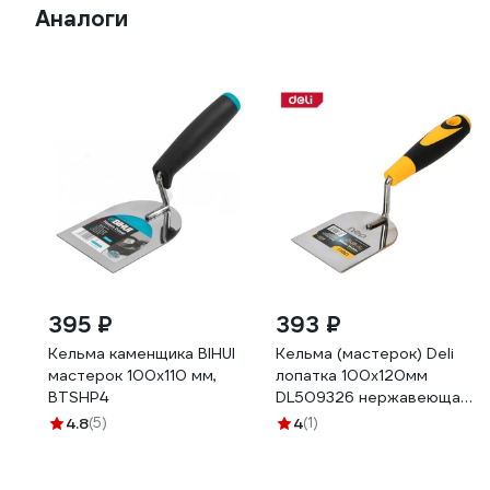
Аналоги
395 ₽
393 ₽
Кельма каменщика BIHUI
Кельма (мастерок) Deli
мастерок 100x110 мм,
лопатка 100x120мм
BTSHP4
DL509326 нержавеющая
сталь, прорезиненная
4.8
(5)
4
(1)
рукоятка 179408