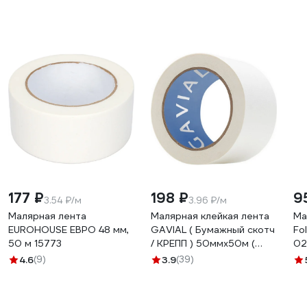
177 ₽
198 ₽
9
3.54 ₽/м
3.96 ₽/м
Малярная лента
Малярная клейкая лента
Ма
EUROHOUSE ЕВРО 48 мм,
GAVIAL ( Бумажный скотч
Fo
50 м 15773
/ КРЕПП ) 50ммх50м (
02
Краска и защита стен )
4.6
(9)
3.9
(39)
317