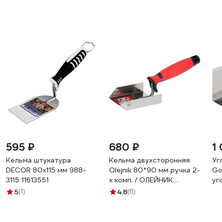
595 ₽
680 ₽
1
Кельма штукатура
Кельма двухсторонняя
Уг
DЕCOR 80x115 мм 988-
Olejnik 80*90 мм ручка 2-
Go
3115 11613551
х комп. / ОЛЕЙНИК
уг
122508-2K
5
(1)
4.8
(6)