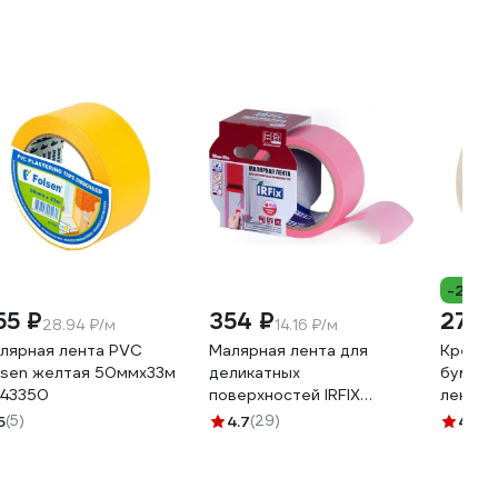
-20%
55 ₽
354 ₽
275 
28.94 ₽/м
14.16 ₽/м
лярная лента PVC
Малярная лента для
Креппи
lsen желтая 50ммx33м
деликатных
бумажн
43350
поверхностей IRFIX
лента 
EXTRA 50 мм, 25 м,
м 304-
5
(5)
4.7
(29)
4.7
(3
розовая Mr.SiL 30082