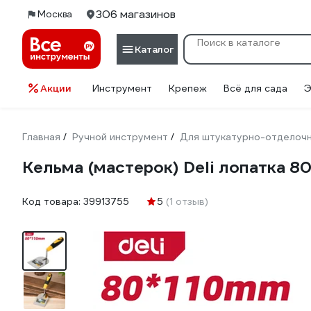
306 магазинов
Москва
Каталог
Акции
Инструмент
Крепеж
Всё для сада
Э
Главная
Ручной инструмент
Для штукатурно-отделоч
/
/
Кельма (мастерок) Deli лопатка 
Код товара:
39913755
5
(1 отзыв)