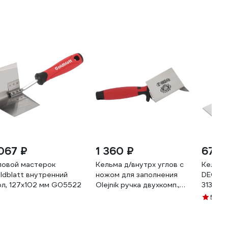
 067 ₽
1 360 ₽
674 
ловой мастерок
Кельма д/внутрх углов с
Кельма
ldblatt внутренний
ножом для заполнения
DЕCOR 
ол, 127x102 мм G05522
Olejnik ручка двухкомп.,
3130 11
0,8х75х100мм / ОЛЕЙНИК
5
(1)
122707-2K