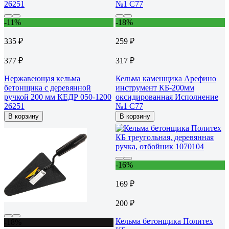
-11%
-18%
335 ₽
259 ₽
377 ₽
317 ₽
Нержавеющая кельма
Кельма каменщика Арефино
бетонщика с деревянной
инструмент КБ-200мм
ручкой 200 мм КЕДР 050-1200
оксидированная Исполнение
26251
№1 С77
В корзину
В корзину
-16%
169 ₽
200 ₽
Кельма бетонщика Политех
-18%