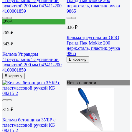
-23%
336 ₽
265 ₽
Кельма треугольник ООО
Гранд Пак Mokke 200
343 ₽
нерж.сталь, пластик.ручка
9865
Кельма Управдом
"Треугольник" с усиленной
В корзину
рукояткой 200 мм 043411-200
4100001859
В корзину
Нет в наличии
315 ₽
Кельма бетонщика ЗУБР с
пластмассовой ручкой КБ
08215-2