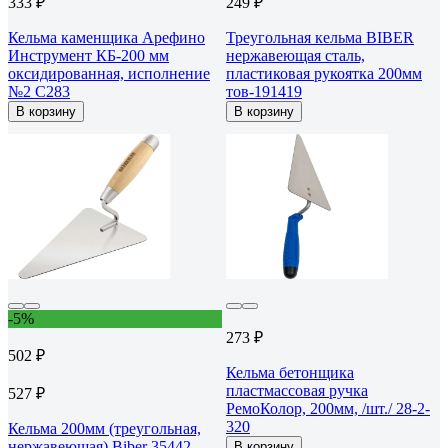
333 ₽
249 ₽
Кельма каменщика Арефино
Треугольная кельма BIBER
Инструмент КБ-200 мм
нержавеющая сталь,
оксидированная, исполнение
пластиковая рукоятка 200мм
№2 С283
тов-191419
В корзину
В корзину
-5%
273 ₽
502 ₽
Кельма бетонщика
пластмассовая ручка
527 ₽
РемоКолор, 200мм, /шт./ 28-2-
320
Кельма 200мм (треугольная,
нержавеющая) Biber 35442
В корзину