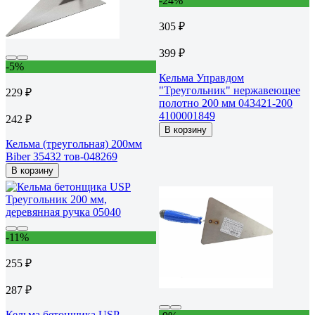
-24%
305 ₽
399 ₽
-5%
Кельма Управдом
"Треугольник" нержавеющее
229 ₽
полотно 200 мм 043421-200
4100001849
242 ₽
В корзину
Кельма (треугольная) 200мм
Biber 35432 тов-048269
В корзину
-11%
255 ₽
287 ₽
Кельма бетонщика USP