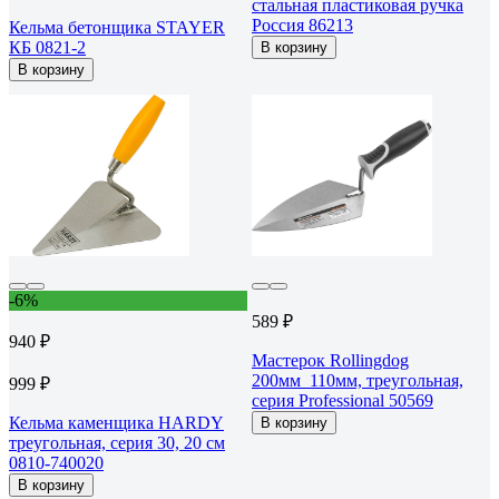
стальная пластиковая ручка
Россия 86213
Кельма бетонщика STAYER
КБ 0821-2
В корзину
В корзину
-6%
589 ₽
940 ₽
Мастерок Rollingdog
200мм_110мм, треугольная,
999 ₽
серия Professional 50569
Кельма каменщика HARDY
В корзину
треугольная, серия 30, 20 см
0810-740020
В корзину