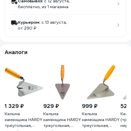
Самовывоз:
c 12 августа,
бесплатно
, из 1 магазина
Курьером:
c 13 августа,
от 290 ₽
Аналоги
1 329 ₽
929 ₽
999 ₽
527
Кельма
Кельма
Кельма
Кель
каменщика HARDY
каменщика HARDY
каменщика HARDY
(тре
треугольная,
треугольная,
треугольная,
нерж