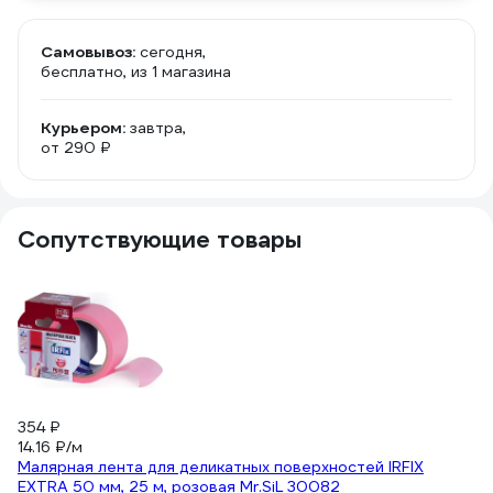
Самовывоз:
сегодня,
бесплатно
, из 1 магазина
Курьером:
завтра,
от 290 ₽
Сопутствующие товары
354 ₽
9
14.16 ₽/м
28
Малярная лента для деликатных поверхностей IRFIX
М
EXTRA 50 мм, 25 м, розовая Mr.SiL 30082
5