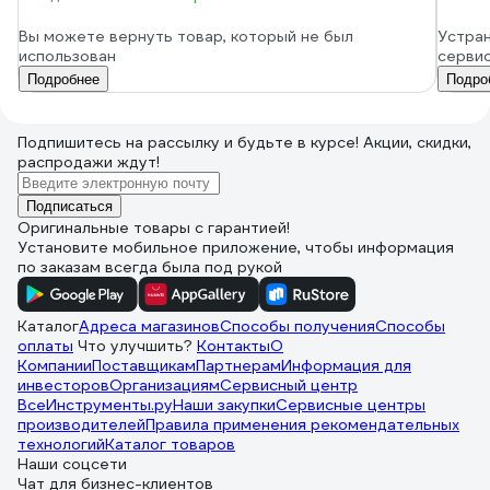
Вы можете вернуть товар, который не был
Устран
использован
серви
Подробнее
Подро
Подпишитесь
на рассылку
и будьте в курсе! Акции, скидки,
распродажи ждут!
Подписаться
Оригинальные товары с гарантией!
Установите мобильное приложение, чтобы информация
по заказам всегда была под рукой
Каталог
Адреса магазинов
Способы получения
Способы
оплаты
Что улучшить?
Контакты
О
Компании
Поставщикам
Партнерам
Информация для
инвесторов
Организациям
Сервисный центр
ВсеИнструменты.ру
Наши закупки
Сервисные центры
производителей
Правила применения рекомендательных
технологий
Каталог товаров
Наши соцсети
Чат для бизнес-клиентов