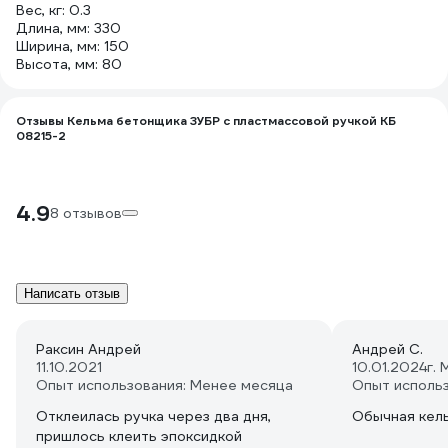
Вес, кг: 0.3
Длина, мм: 330
Ширина, мм: 150
Высота, мм: 80
Отзывы Кельма бетонщика ЗУБР с пластмассовой ручкой КБ
08215-2
4.9
8 отзывов
Написать отзыв
Раксин Андрей
Андрей С.
11.10.2021
10.01.2024
г.
Опыт использования: Менее месяца
Опыт исполь
Отклеилась ручка через два дня,
Обычная кел
пришлось клеить эпоксидкой