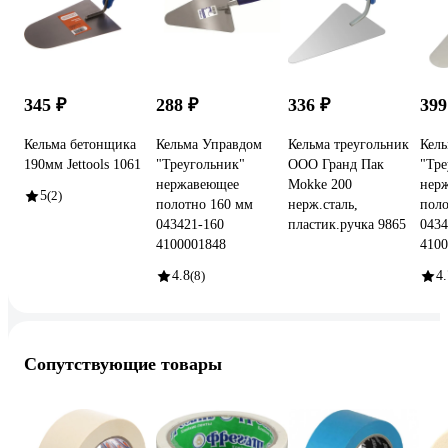
345 ₽
288 ₽
336 ₽
399
Кельма бетонщика
Кельма Управдом
Кельма треугольник
Кел
190мм Jettools 1061
"Треугольник"
ООО Гранд Пак
"Тре
нержавеющее
Mokke 200
нер
5
(2)
полотно 160 мм
нерж.сталь,
поло
043421-160
пластик.ручка 9865
0434
4100001848
4100
4.8
(8)
4.
Сопутствующие товары