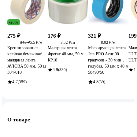
-20%
275 ₽
176 ₽
321 ₽
199
345 ₽
5.5 ₽/м
3.52 ₽/м
8.02 ₽/м
Креппированная
Малярная лента
Маскирующая лента
Маля
клейкая бумажная/
Фрегат 48 мм, 50 м
Jeta PRO Azur 90
ULT
малярная лента
КР10
градусов - 30 мин.,
ULT
AVIORA 50 мм, 50 м
голубая, 50 мм х 40 м
4.9
(330)
4.
304-010
58490/50
4.7
(359)
4.8
(39)
О товаре