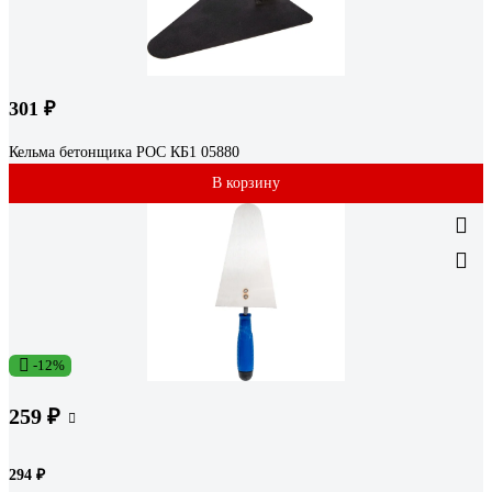
301 ₽
Кельма бетонщика РОС КБ1 05880
В корзину
-12%
259 ₽
294 ₽