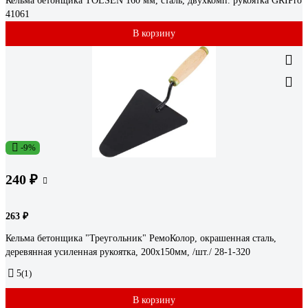
Кельма бетонщика TOLSEN 160 мм, сталь, двухкомп. рукоятка GRIPro
41061
В корзину
-9%
240 ₽
263 ₽
Кельма бетонщика "Треугольник" РемоКолор, окрашенная сталь,
деревянная усиленная рукоятка, 200х150мм, /шт./ 28-1-320
5
(1)
В корзину