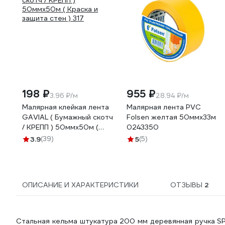
198 ₽
955 ₽
3.96 ₽/м
28.94 ₽/м
Малярная клейкая лента
Малярная лента PVC
GAVIAL ( Бумажный скотч
Folsen желтая 50ммx33м
/ КРЕПП ) 50ммх50м (
0243350
Краска и защита стен )
3.9
(39)
5
(5)
317
ОПИСАНИЕ И ХАРАКТЕРИСТИКИ
ОТЗЫВЫ
2
Стальная кельма штукатура 200 мм деревянная ручка SP