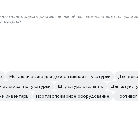
лера менять характеристики, внешний вид, комплектацию товара и м
ой офертой
е
Металлические для декоративной штукатурки
Для деко
ческие для штукатурки
Штукатура стальные
Для штукату
 и инвентарь
Противопожарное оборудование
Противоп