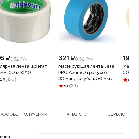
76 ₽
321 ₽
199 
3.52 ₽/м
8.02 ₽/м
лярная лента Фрегат
Маскирующая лента Jeta
Малярн
 мм, 50 м КР10
PRO Azur 90 градусов -
50x50,
30 мин., голубая, 50 мм х
4.9
(330)
4.6
(7
40 м 58490/50
4.8
(39)
ПОСОБЫ ПОЛУЧЕНИЯ
АНАЛОГИ
СЕРВИС
ения