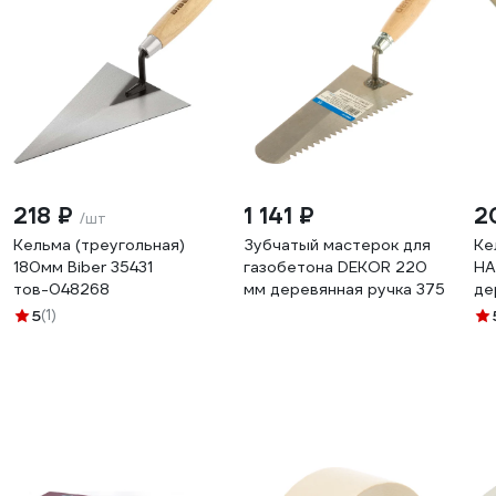
218 ₽
1 141 ₽
2
/шт
Кельма (треугольная)
Зубчатый мастерок для
Ке
180мм Biber 35431
газобетона DEKOR 220
НА
тов-048268
мм деревянная ручка 375
де
тр
5
(1)