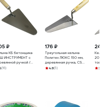
05 ₽
176 ₽
242 
льма КБ бетонщика
Треугольная кельма
Кельма
Ш ИНСТРУМЕНТ с
Политех ЛЮКС 150 мм,
200мм 
ревянной ручкой /
деревянная ручка, CS
тов-0
еугольник/ /Р/ 020306
1071315
5
(16)
4.8
(5)
3
(2)