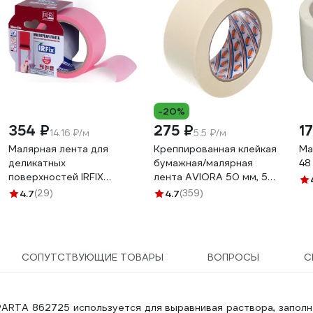
-20%
354 ₽
275 ₽
1
14.16 ₽/м
5.5 ₽/м
Малярная лента для
Креппированная клейкая
Ма
деликатных
бумажная/малярная
48
поверхностей IRFIX
лента AVIORA 50 мм, 50
EXTRA 50 мм, 25 м,
м 304-010
4.7
(29)
4.7
(359)
розовая Mr.SiL 30082
СОПУТСТВУЮЩИЕ ТОВАРЫ
ВОПРОСЫ
С
ARTA 862725 используется для выравнивая раствора, заполн