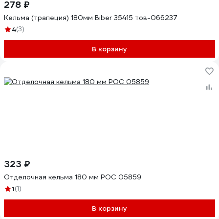
278 ₽
Кельма (трапеция) 180мм Biber 35415 тов-066237
4
(3)
В корзину
323 ₽
Отделочная кельма 180 мм РОС 05859
1
(1)
В корзину