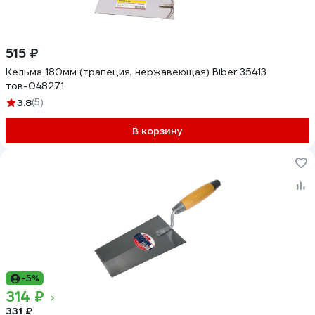
515 ₽
Кельма 180мм (трапеция, нержавеющая) Biber 35413
тов-048271
3.8
(5)
В корзину
-5%
314 ₽
331 ₽