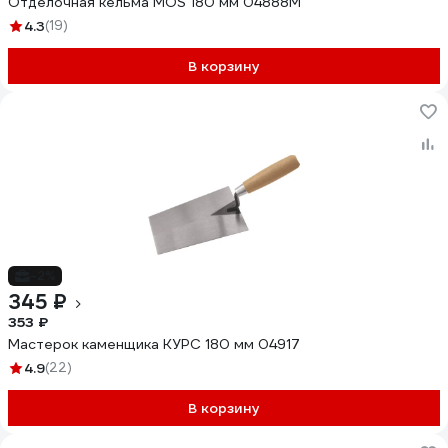
Отделочная кельма MOS 180 мм 04888М
4.3
(19)
В корзину
-2%
345 ₽
353 ₽
Мастерок каменщика КУРС 180 мм 04917
4.9
(22)
В корзину