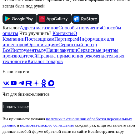
всегда была под рукой
Каталог
Адреса магазинов
Способы получения
Способы
оплаты
Что улучшить?
Контакты
О
Компании
Поставщикам
Партнерам
Информация для
инвесторов
Организациям
Сервисный центр
ВсеИнструменты.ру
Наши закупки
Сервисные центры
производителей
Правила применения рекомендательных
технологий
Каталог товаров
Наши соцсети
Чат для бизнес-клиентов
Подать заявку
Вы принимаете условия
политики в отношении обработки персональных
данных
и
пользовательского соглашения
каждый раз, когда оставляете свои
данные в любой форме обратной связи на сайте ВсеИнструменты.ру