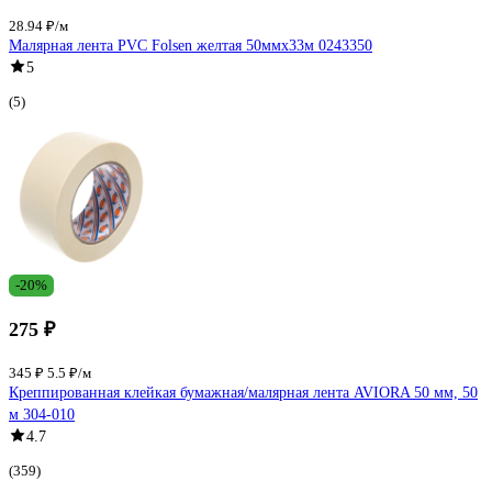
28.94 ₽/м
Малярная лента PVC Folsen желтая 50ммx33м 0243350
5
(5)
-20%
275 ₽
345 ₽
5.5 ₽/м
Креппированная клейкая бумажная/малярная лента AVIORA 50 мм, 50
м 304-010
4.7
(359)