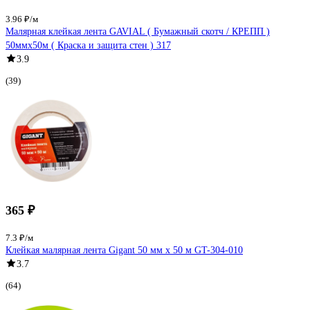
3.96 ₽/м
Малярная клейкая лента GAVIAL ( Бумажный скотч / КРЕПП )
50ммх50м ( Краска и защита стен ) 317
3.9
(39)
365 ₽
7.3 ₽/м
Клейкая малярная лента Gigant 50 мм х 50 м GT-304-010
3.7
(64)