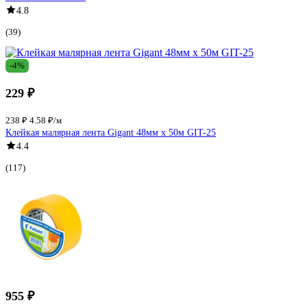
4.8
(39)
-4%
229 ₽
238 ₽
4.58 ₽/м
Клейкая малярная лента Gigant 48мм x 50м GIT-25
4.4
(117)
955 ₽